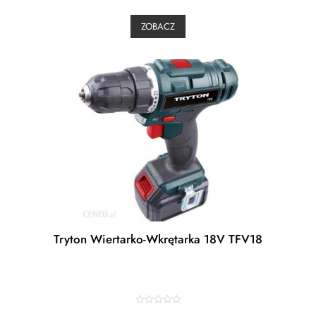
e
d
0
ZOBACZ
o
u
t
o
f
5
Tryton Wiertarko-Wkrętarka 18V TFV18
R