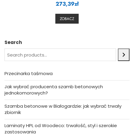
273,39
a
zł
t
e
d
0
ZOBACZ
o
u
t
o
f
5
Search
Przecinarka taśmowa
Jak wybrać producenta szamb betonowych
jednokomorowych?
Szamba betonowe w Białogardzie: jak wybrać trwały
zbiornik
Laminaty HPL od Woodeco: trwałość, styl i szerokie
zastosowania