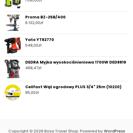
1 091,00
zł
Proma BZ-25B/400
6 132,00
zł
Yato YT82770
548,00
zł
DEDRA Myjka wysokociśnieniowa 1700W DED8819
468,47
zł
Cellfast Wąż ogrodowy PLUS 3/4" 25m (10220)
95,00
zł
Copyright © 2026 Bosa Travel Shop. Powered by
WordPress