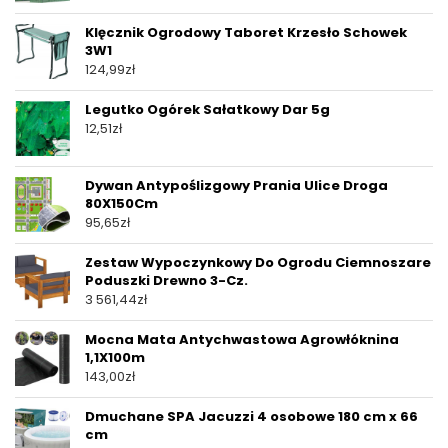
Klęcznik Ogrodowy Taboret Krzesło Schowek
3W1
124,99
zł
Legutko Ogórek Sałatkowy Dar 5g
12,51
zł
Dywan Antypoślizgowy Prania Ulice Droga
80X150Cm
95,65
zł
Zestaw Wypoczynkowy Do Ogrodu Ciemnoszare
Poduszki Drewno 3-Cz.
3 561,44
zł
Mocna Mata Antychwastowa Agrowłóknina
1,1X100m
143,00
zł
Dmuchane SPA Jacuzzi 4 osobowe 180 cm x 66
cm