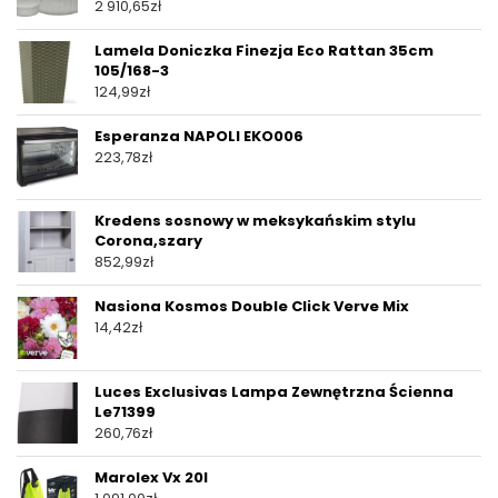
2 910,65
zł
Lamela Doniczka Finezja Eco Rattan 35cm
105/168-3
124,99
zł
Esperanza NAPOLI EKO006
223,78
zł
Kredens sosnowy w meksykańskim stylu
Corona,szary
852,99
zł
Nasiona Kosmos Double Click Verve Mix
14,42
zł
Luces Exclusivas Lampa Zewnętrzna Ścienna
Le71399
260,76
zł
Marolex Vx 20l