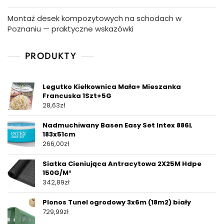
Montaż desek kompozytowych na schodach w
Poznaniu — praktyczne wskazówki
PRODUKTY
Legutko Kiełkownica Mała+ Mieszanka
Francuska 1Szt+5G
28,63
zł
Nadmuchiwany Basen Easy Set Intex 886L
183x51cm
266,00
zł
Siatka Cieniująca Antracytowa 2X25M Hdpe
150G/M²
342,89
zł
Plonos Tunel ogrodowy 3x6m (18m2) biały
729,99
zł