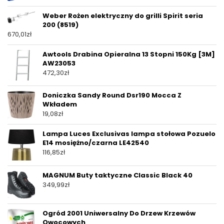
Weber Rożen elektryczny do grilli Spirit seria
200 (8519)
670,01
zł
Awtools Drabina Opieralna 13 Stopni 150Kg [3M]
AW23053
472,30
zł
Doniczka Sandy Round Dsr190 Mocca Z
Wkładem
19,08
zł
Lampa Luces Exclusivas lampa stołowa Pozuelo
E14 mosiężno/czarna LE42540
116,85
zł
MAGNUM Buty taktyczne Classic Black 40
349,99
zł
Ogród 2001 Uniwersalny Do Drzew Krzewów
Owocowych