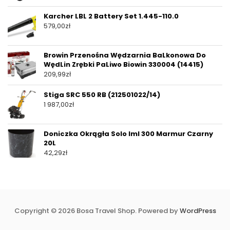
Karcher LBL 2 Battery Set 1.445-110.0
579,00
zł
Browin Przenośna Wędzarnia BaLkonowa Do
WędLin Zrębki PaLiwo Biowin 330004 (14415)
209,99
zł
Stiga SRC 550 RB (212501022/14)
1 987,00
zł
Doniczka Okrągła Solo Iml 300 Marmur Czarny
20L
42,29
zł
Copyright © 2026 Bosa Travel Shop. Powered by
WordPress