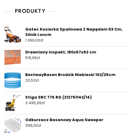
PRODUKTY
Gatec Kosiarka Spalinowa Z Napędem 53 Cm,
Silnik Loncin
1 399,00
zł
Drewniany inspekt, 180x57x62 cm
519,99
zł
BestwayBasen Brodzik Niebieski 102/25cm
20,53
zł
Stiga SRC 775 RG (212751142/14)
3 495,99
zł
Odkurzacz Basenowy Aqua Sweeper
399,00
zł