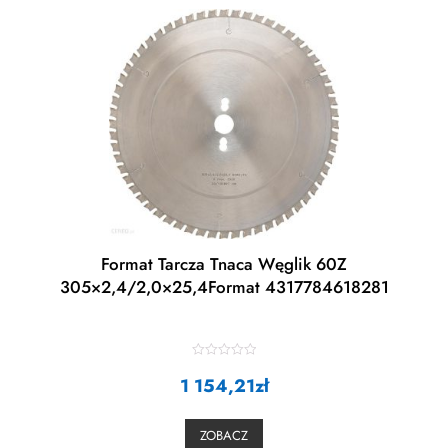
Format Tarcza Tnaca Węglik 60Z
305×2,4/2,0×25,4Format 4317784618281
R
1 154,21
a
zł
t
e
d
0
ZOBACZ
o