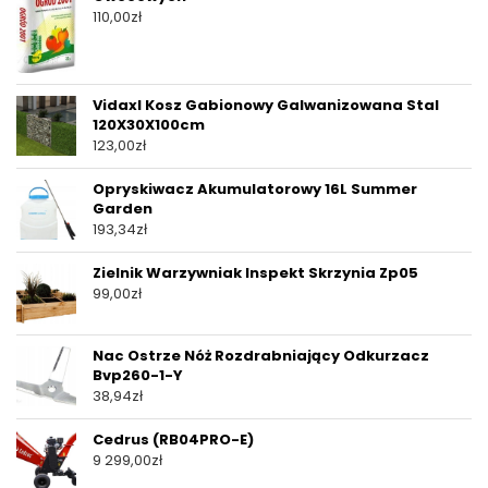
110,00
zł
Vidaxl Kosz Gabionowy Galwanizowana Stal
120X30X100cm
123,00
zł
Opryskiwacz Akumulatorowy 16L Summer
Garden
193,34
zł
Zielnik Warzywniak Inspekt Skrzynia Zp05
99,00
zł
Nac Ostrze Nóż Rozdrabniający Odkurzacz
Bvp260-1-Y
38,94
zł
Cedrus (RB04PRO-E)
9 299,00
zł