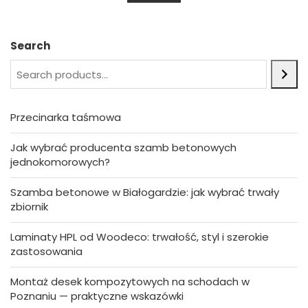
u
t
o
f
5
Search
Przecinarka taśmowa
Jak wybrać producenta szamb betonowych
jednokomorowych?
Szamba betonowe w Białogardzie: jak wybrać trwały
zbiornik
Laminaty HPL od Woodeco: trwałość, styl i szerokie
zastosowania
Montaż desek kompozytowych na schodach w
Poznaniu — praktyczne wskazówki