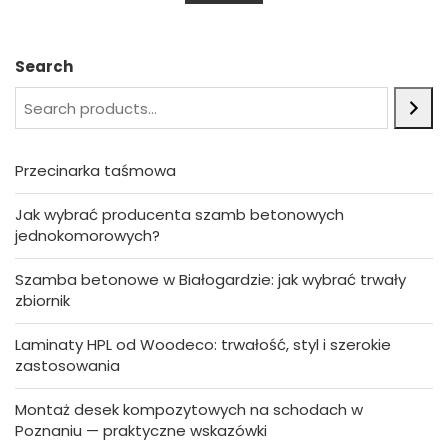
u
t
o
f
5
Search
Przecinarka taśmowa
Jak wybrać producenta szamb betonowych
jednokomorowych?
Szamba betonowe w Białogardzie: jak wybrać trwały
zbiornik
Laminaty HPL od Woodeco: trwałość, styl i szerokie
zastosowania
Montaż desek kompozytowych na schodach w
Poznaniu — praktyczne wskazówki