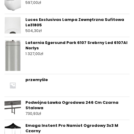
597,00
zł
Luces Exclusivas Lampa Zewnętrzna Sufitowa
Le31805
504,30
zł
Latarnia Egersund Park 6107 Srebrny Led 6107Al
Norlys
1 327,00
zł
przemyśle
Podwójna Ławka Ogrodowa 246 Cm Czarna
Stalowa
730,93
zł
Emaga Instent Pro Namiot Ogrodowy 3x3 M
Czarny