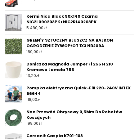
Kermi Nica Black 90x140 Czarna
NIC2L090203PK+NIC2R140203PK
5 480,00
zł
GREEN'Y SZTUCZNY BLUSZCZ NA BALKON
OGRODZENIE ŻYWOPŁOT 1X3 NB209A
180,00
zł
Doniczka Magnolia Jumper Fi 255 H 210
Kremowa Lamela 755
13,20
zł
Pompka elektryczna Quick-Fill 220-240V INTEX
66644
118,00
zł
Nac Przewód Obrysowy 0,5Mm Do Robotów
Koszących
199,00
zł
Cersanit Caspia K701-103