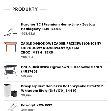
PRODUKTY
Karcher SC 1 Premium Home Line - Zestaw
Podłogowy 1.516-244.0
498,43
zł
ŻAGLE OGRODOWE ŻAGIEL PRZECIWSŁONECZNY
OGRODOWY ROZSUWANY 2,5X5M
ZROZ_MESH_25X5
286,35
zł
Patio Huśtawka Ogrodowa 3-Osobowa Szara
(453760)
519,99
zł
Prosperplast Doniczka Rato Wysoka Drts170 Z
Wkładem Biały (Drts170_S449)
29,99
zł
Faworyt KCW1532
455,00
zł