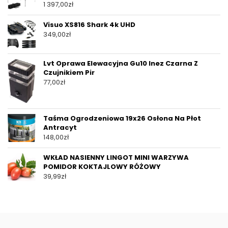
1 397,00
zł
Visuo XS816 Shark 4k UHD
349,00
zł
Lvt Oprawa Elewacyjna Gu10 Inez Czarna Z
Czujnikiem Pir
77,00
zł
Taśma Ogrodzeniowa 19x26 Osłona Na Płot
Antracyt
148,00
zł
WKŁAD NASIENNY LINGOT MINI WARZYWA
POMIDOR KOKTAJLOWY RÓŻOWY
39,99
zł