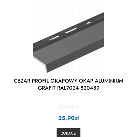
CEZAR PROFIL OKAPOWY OKAP ALUMINIUM
GRAFIT RAL7024 820489
R
25,90
a
zł
t
e
d
0
ZOBACZ
o