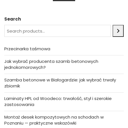
u
t
o
f
5
Search
Przecinarka taśmowa
Jak wybrać producenta szamb betonowych
jednokomorowych?
Szamba betonowe w Białogardzie: jak wybrać trwały
zbiornik
Laminaty HPL od Woodeco: trwałość, styl i szerokie
zastosowania
Montaż desek kompozytowych na schodach w
Poznaniu — praktyczne wskazówki