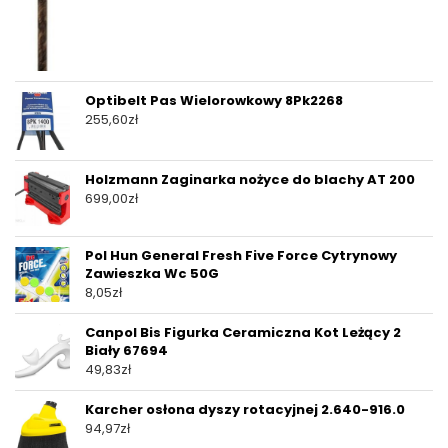
Optibelt Pas Wielorowkowy 8Pk2268
255,60
zł
Holzmann Zaginarka nożyce do blachy AT 200
699,00
zł
Pol Hun General Fresh Five Force Cytrynowy
Zawieszka Wc 50G
8,05
zł
Canpol Bis Figurka Ceramiczna Kot Leżący 2
Biały 67694
49,83
zł
Karcher osłona dyszy rotacyjnej 2.640-916.0
94,97
zł