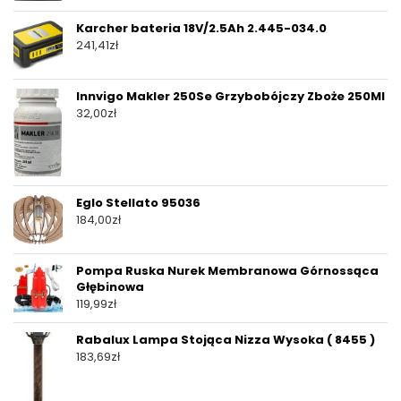
Karcher bateria 18V/2.5Ah 2.445-034.0
241,41
zł
Innvigo Makler 250Se Grzybobójczy Zboże 250Ml
32,00
zł
Eglo Stellato 95036
184,00
zł
Pompa Ruska Nurek Membranowa Górnossąca
Głębinowa
119,99
zł
Rabalux Lampa Stojąca Nizza Wysoka ( 8455 )
183,69
zł