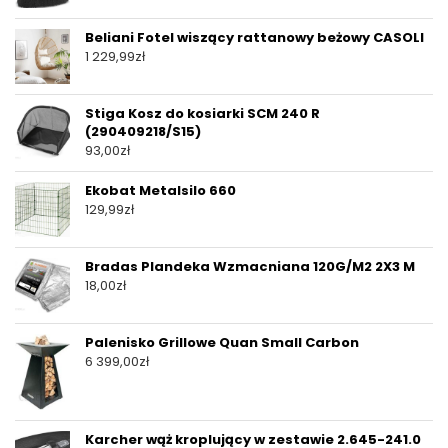
Beliani Fotel wiszący rattanowy beżowy CASOLI
1 229,99
zł
Stiga Kosz do kosiarki SCM 240 R
(290409218/S15)
93,00
zł
Ekobat Metalsilo 660
129,99
zł
Bradas Plandeka Wzmacniana 120G/M2 2X3 M
18,00
zł
Palenisko Grillowe Quan Small Carbon
6 399,00
zł
Karcher wąż kroplujący w zestawie 2.645-241.0