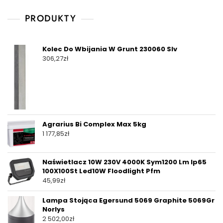
PRODUKTY
Kolec Do Wbijania W Grunt 230060 Slv
306,27
zł
Agrarius Bi Complex Max 5kg
1 177,85
zł
Naświetlacz 10W 230V 4000K Sym1200 Lm Ip65
100X100St Led10W Floodlight Pfm
45,99
zł
Lampa Stojąca Egersund 5069 Graphite 5069Gr
Norlys
2 502,00
zł