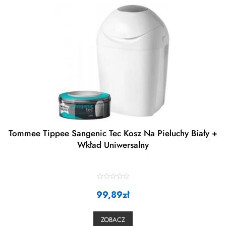
Tommee Tippee Sangenic Tec Kosz Na Pieluchy Biały +
Wkład Uniwersalny
R
99,89
a
zł
t
e
d
0
ZOBACZ
o