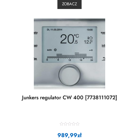
0
ZOBACZ
o
u
t
o
f
5
Junkers regulator CW 400 [7738111072]
R
989,99
a
zł
t