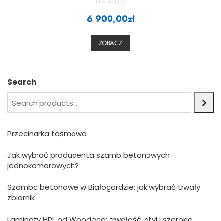
R
6 900,00
a
zł
t
e
d
0
ZOBACZ
o
u
t
o
f
5
Search
Przecinarka taśmowa
Jak wybrać producenta szamb betonowych
jednokomorowych?
Szamba betonowe w Białogardzie: jak wybrać trwały
zbiornik
Laminaty HPL od Woodeco: trwałość, styl i szerokie