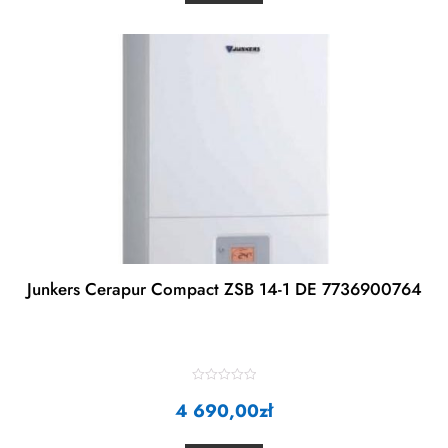
u
t
o
f
5
Junkers Cerapur Compact ZSB 14-1 DE 7736900764
R
4 690,00
a
zł
t
e
d