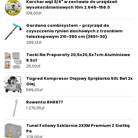
Karcher wąż 3/4" w zestawie do urządzeń
wysokociśnieniowych 10m 2.645-156.0
108,00
zł
Gardena combisystem - przyrząd do
czyszczenia rynien dachowych z trzonkiem
teleskopowym 210-390 cm (3651-30)
299,13
zł
Tacki Na Preparaty 20,5x20,5x7cm Aluminiowe
6 Szt
25,00
zł
Tagred Kompresor Olejowy Sprężarka 50L 8w1 2x
Olej
699,00
zł
Rowenta RH6977
1 270,05
zł
Tunel Foliowy Szklarnia 2X3M Premium Z Siatką
Pe
379,00
zł