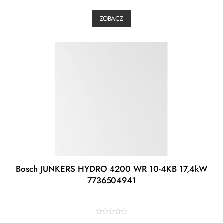
e
d
0
ZOBACZ
o
u
t
o
f
5
Bosch JUNKERS HYDRO 4200 WR 10-4KB 17,4kW
7736504941
R