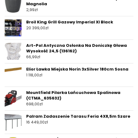
Magnolia
2,99
zł
Broil King Grill Gazowy Imperial Xl Black
20 399,00
zł
Art-Pol Antyczna Osłonka Na Doniczkę Głowa
Wysokość 24,5 (136162)
66,99
zł
Elior Ławka Miejska Norin 3xSilver 180cm Sosna
1 118,00
zł
Mountfield Pilarka Łańcuchowa Spalinowa
(CTMA_635632)
698,00
zł
Palram Zadaszenie Tarasu Feria 4X8,5m Szare
16 449,00
zł