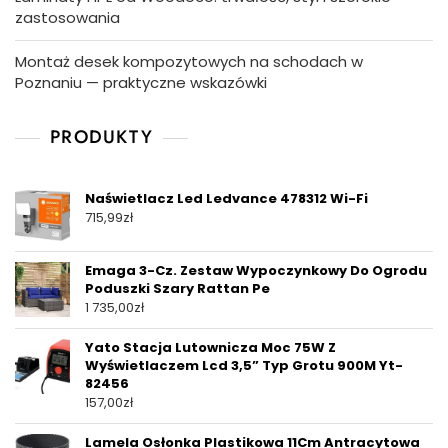
zastosowania
Montaż desek kompozytowych na schodach w
Poznaniu — praktyczne wskazówki
PRODUKTY
Naświetlacz Led Ledvance 478312 Wi-Fi
715,99
zł
Emaga 3-Cz. Zestaw Wypoczynkowy Do Ogrodu
Poduszki Szary Rattan Pe
1 735,00
zł
Yato Stacja Lutownicza Moc 75W Z
Wyświetlaczem Lcd 3,5” Typ Grotu 900M Yt-
82456
157,00
zł
Lamela Osłonka Plastikowa 11Cm Antracytowa