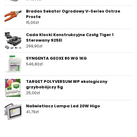
Bradas Sekator Ogrodowy V-Series Ostrze
Proste
15,00
zł
Cada Klocki Konstrukcyjne Czołg Tiger 1
Sterowany 925El
299,90
zł
SYNGENTA GEOXE 80 WG 1KG
546,80
zł
TARGET POLYVERSUM WP ekologiczny
grzybobójczy 5g
25,00
zł
Naświetlacz Lampa Led 20W Higo
41,79
zł