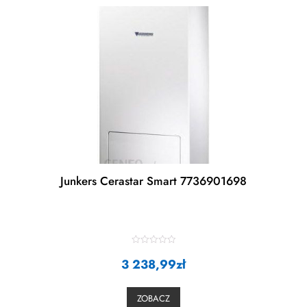
Junkers Cerastar Smart 7736901698
R
3 238,99
a
zł
t
e
d
0
ZOBACZ
o