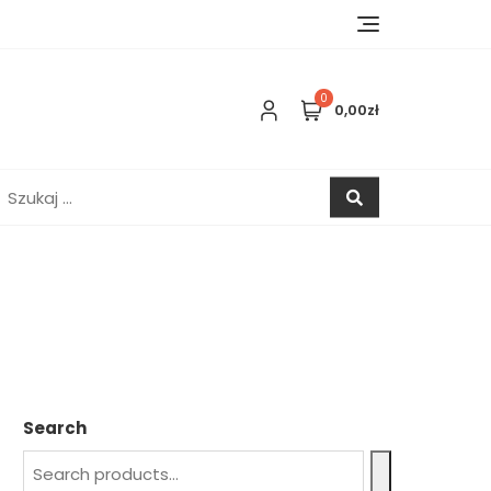
0
0,00zł
zukaj:
Search