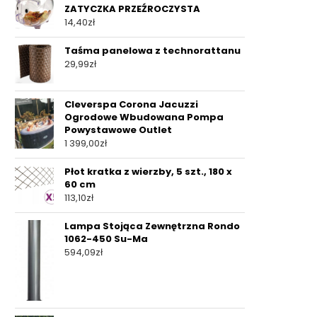
ZATYCZKA PRZEŹROCZYSTA
14,40
zł
Taśma panelowa z technorattanu
29,99
zł
Cleverspa Corona Jacuzzi
Ogrodowe Wbudowana Pompa
Powystawowe Outlet
1 399,00
zł
Płot kratka z wierzby, 5 szt., 180 x
60 cm
113,10
zł
Lampa Stojąca Zewnętrzna Rondo
1062-450 Su-Ma
594,09
zł