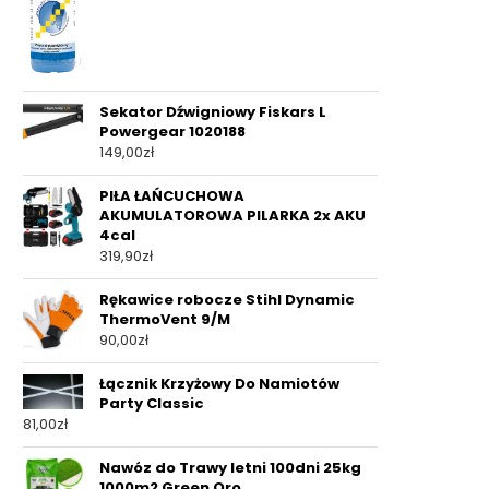
Sekator Dźwigniowy Fiskars L
Powergear 1020188
149,00
zł
PIŁA ŁAŃCUCHOWA
AKUMULATOROWA PILARKA 2x AKU
4cal
319,90
zł
Rękawice robocze Stihl Dynamic
ThermoVent 9/M
90,00
zł
Łącznik Krzyżowy Do Namiotów
Party Classic
81,00
zł
Nawóz do Trawy letni 100dni 25kg
1000m2 Green Oro