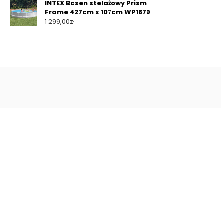
INTEX Basen stelażowy Prism
Frame 427cm x 107cm WP1879
1 299,00
zł