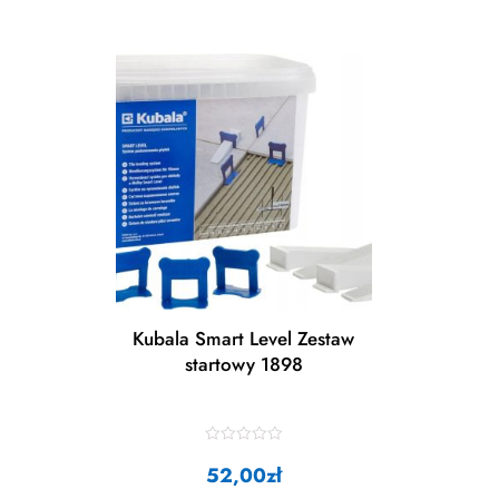
Kubala Smart Level Zestaw
startowy 1898
R
a
52,00
zł
t
e