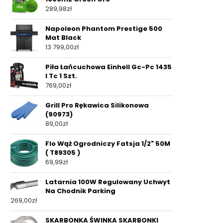
289,98
zł
Napoleon Phantom Prestige 500
Mat Black
13 799,00
zł
Piła Łańcuchowa Einhell Gc-Pc 1435
I Tc 1 Szt.
769,00
zł
Grill Pro Rękawica Silikonowa
(90973)
89,00
zł
Flo Wąż Ogrodniczy Fatsja 1/2" 50M
( T89305 )
69,99
zł
Latarnia 100W Regulowany Uchwyt
Na Chodnik Parking
269,00
zł
SKARBONKA ŚWINKA SKARBONKI