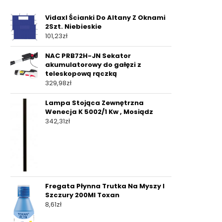
Vidaxl Ścianki Do Altany Z Oknami
2Szt. Niebieskie
101,23
zł
NAC PRB72H-JN Sekator
akumulatorowy do gałęzi z
teleskopową rączką
329,98
zł
Lampa Stojąca Zewnętrzna
Wenecja K 5002/1 Kw , Mosiądz
342,31
zł
Fregata Płynna Trutka Na Myszy I
Szczury 200Ml Toxan
8,61
zł