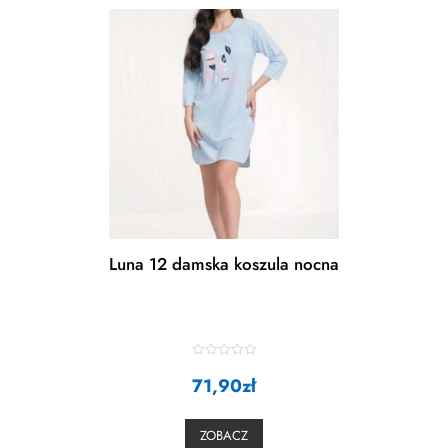
Luna 12 damska koszula nocna
R
a
71,90
zł
t
e
d
0
ZOBACZ
o