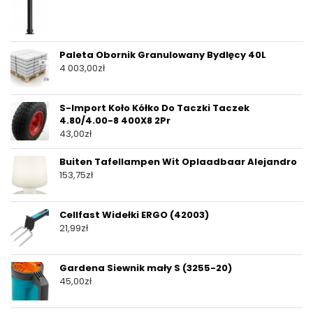
Paleta Obornik Granulowany Bydlęcy 40L
4 003,00
zł
S-Import Koło Kółko Do Taczki Taczek
4.80/4.00-8 400X8 2Pr
43,00
zł
Buiten Tafellampen Wit Oplaadbaar Alejandro
153,75
zł
Cellfast Widełki ERGO (42003)
21,99
zł
Gardena Siewnik mały S (3255-20)
45,00
zł