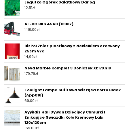
Legutko Ogórek Sałatkowy Dar 5g
12,51
zł
AL-KO BKS 4540 (113187)
1 118,00
zł
BisPol Znicz plastikowy z dekielkiem czerwony
25cm V7c
14,99
zł
Neva Marble Komplet 3 Doniczek Xl:17Xh18
179,79
zł
Toolight Lampa Sufitowa Wisząca Porto Black
(App016)
69,00
zł
Ayyildiz Hali Dywan Dziecięcy Chmurki I
Znikające Gwiazdki Koło Kremowy Laki
120x120cm
169,00
zł