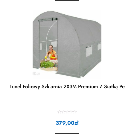
u
t
o
f
5
Tunel Foliowy Szklarnia 2X3M Premium Z Siatką Pe
R
379,00
a
zł
t
e
d