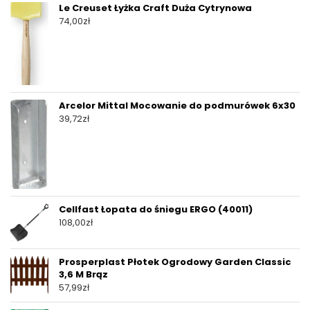
Le Creuset Łyżka Craft Duża Cytrynowa
74,00
zł
Arcelor Mittal Mocowanie do podmurówek 6x30
39,72
zł
Cellfast Łopata do śniegu ERGO (40011)
108,00
zł
Prosperplast Płotek Ogrodowy Garden Classic
3,6 M Brąz
57,99
zł