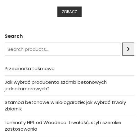
e
d
0
ZOBACZ
o
u
t
o
f
5
Search
Przecinarka taśmowa
Jak wybrać producenta szamb betonowych
jednokomorowych?
Szamba betonowe w Białogardzie: jak wybrać trwały
zbiornik
Laminaty HPL od Woodeco: trwałość, styl i szerokie
zastosowania