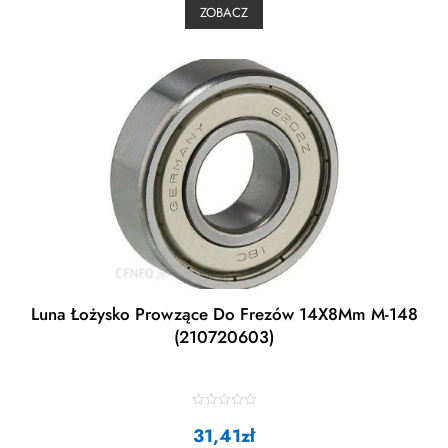
0
ZOBACZ
o
u
t
o
f
5
Luna Łożysko Prowzące Do Frezów 14X8Mm M-148
(210720603)
R
a
31,41
zł
t