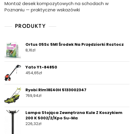
Montaż desek kompozytowych na schodach w
Poznaniu — praktyczne wskazówki
PRODUKTY
Ortus 05Sc 5Ml Środek Na Przędziorki Roztocz
8,16
zł
Yato Yt-84850
454,65
zł
Ryobi Rlm18E40H 5133002347
769,94
zł
Lampa Stojąca Zewnętrzna Kule Z Koszykiem
200 K 5002/2/Kpo Su-Ma
226,32
zł