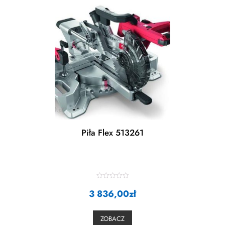
Piła Flex 513261
R
3 836,00
a
zł
t
e
d
0
ZOBACZ
o