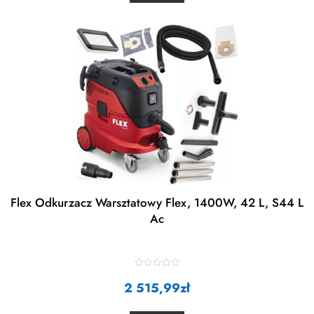
u
t
o
f
5
Flex Odkurzacz Warsztatowy Flex, 1400W, 42 L, S44 L
Ac
R
2 515,99
a
zł
t
e
d