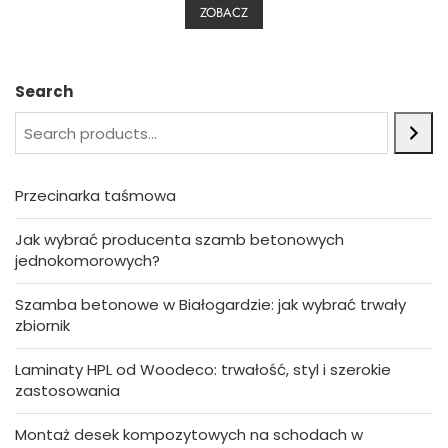
0
ZOBACZ
o
u
t
o
f
5
Search
Przecinarka taśmowa
Jak wybrać producenta szamb betonowych
jednokomorowych?
Szamba betonowe w Białogardzie: jak wybrać trwały
zbiornik
Laminaty HPL od Woodeco: trwałość, styl i szerokie
zastosowania
Montaż desek kompozytowych na schodach w