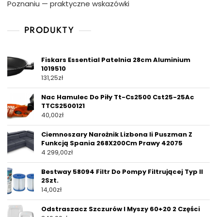
Poznaniu — praktyczne wskazówki
PRODUKTY
Fiskars Essential Patelnia 28cm Aluminium
1019510
131,25
zł
Nac Hamulec Do Piły Tt-Cs2500 Cst25-25Ac
TTCS2500121
40,00
zł
Ciemnoszary Narożnik Lizbona Ii Puszman Z
Funkcją Spania 268X200Cm Prawy 42075
4 299,00
zł
Bestway 58094 Filtr Do Pompy Filtrującej Typ II
2Szt.
14,00
zł
Odstraszacz Szczurów I Myszy 60+20 2 Części