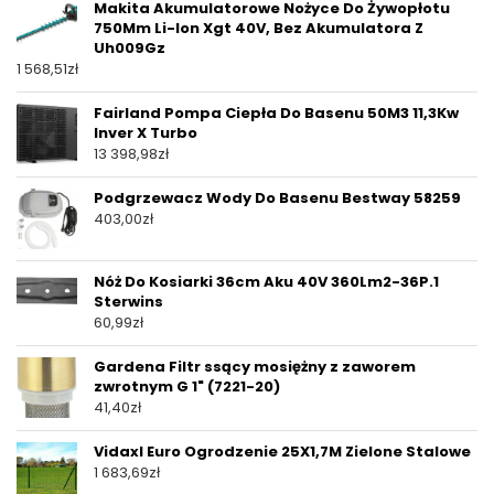
Makita Akumulatorowe Nożyce Do Żywopłotu
750Mm Li-Ion Xgt 40V, Bez Akumulatora Z
Uh009Gz
1 568,51
zł
Fairland Pompa Ciepła Do Basenu 50M3 11,3Kw
Inver X Turbo
13 398,98
zł
Podgrzewacz Wody Do Basenu Bestway 58259
403,00
zł
Nóż Do Kosiarki 36cm Aku 40V 360Lm2-36P.1
Sterwins
60,99
zł
Gardena Filtr ssący mosiężny z zaworem
zwrotnym G 1" (7221-20)
41,40
zł
Vidaxl Euro Ogrodzenie 25X1,7M Zielone Stalowe
1 683,69
zł