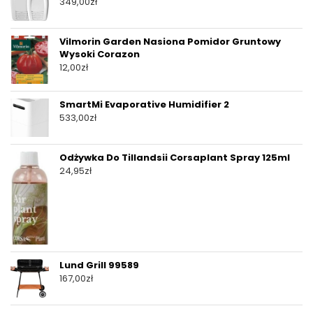
349,00
zł
Vilmorin Garden Nasiona Pomidor Gruntowy
Wysoki Corazon
12,00
zł
SmartMi Evaporative Humidifier 2
533,00
zł
Odżywka Do Tillandsii Corsaplant Spray 125ml
24,95
zł
Lund Grill 99589
167,00
zł