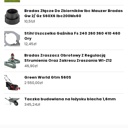
Bradas Złącze Do Zbiorników Ibc Mauzer Bradas
Gw 2/ Gz S60X6 Ibc200Ms60
10,51
zł
Stihl Uszczelka Gaźnika Fs 240 260 360 410 460
Ory
12,45
zł
Bradas Zraszacz Obrotowy Z Regulacją
Strumienia Oraz Zakresu Zraszania Wl-Z12
46,90
zł
Green World Gtm 560S
2 550,00
zł
Taczka budowlana na łożysku blacha 1,6mm
345,24
zł