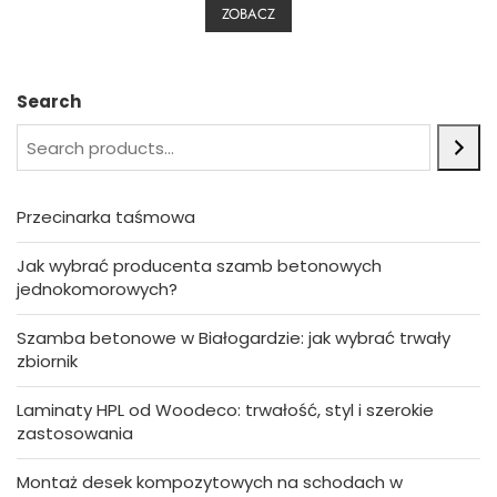
0
ZOBACZ
o
u
t
o
f
5
Search
Przecinarka taśmowa
Jak wybrać producenta szamb betonowych
jednokomorowych?
Szamba betonowe w Białogardzie: jak wybrać trwały
zbiornik
Laminaty HPL od Woodeco: trwałość, styl i szerokie
zastosowania
Montaż desek kompozytowych na schodach w