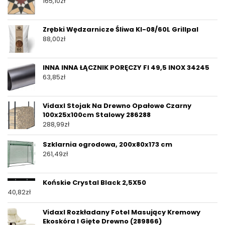
165,10
zł
Zrębki Wędzarnicze Śliwa Kl-08/60L Grillpal
88,00
zł
INNA INNA ŁĄCZNIK PORĘCZY FI 49,5 INOX 34245
63,85
zł
Vidaxl Stojak Na Drewno Opałowe Czarny
100x25x100cm Stalowy 286288
288,99
zł
Szklarnia ogrodowa, 200x80x173 cm
261,49
zł
Końskie Crystal Black 2,5X50
40,82
zł
Vidaxl Rozkładany Fotel Masujący Kremowy
Ekoskóra I Gięte Drewno (289866)