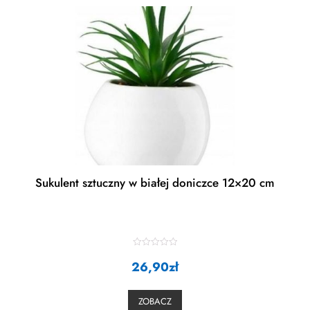
Sukulent sztuczny w białej doniczce 12×20 cm
R
26,90
a
zł
t
e
d
0
ZOBACZ
o