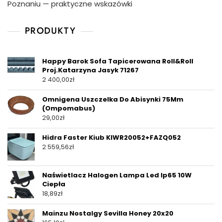
Poznaniu — praktyczne wskazówki
PRODUKTY
Happy Barok Sofa Tapicerowana Roll&Roll
Proj.Katarzyna Jasyk 71267
2 400,00
zł
Omnigena Uszczelka Do Abisynki 75Mm
(Ompomabus)
29,00
zł
Hidra Faster Kiub KIWR20052+FAZQ052
2 559,56
zł
Naświetlacz Halogen Lampa Led Ip65 10W
Ciepła
18,89
zł
Mainzu Nostalgy Sevilla Honey 20x20