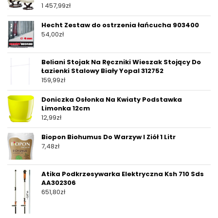
1 457,99
zł
Hecht Zestaw do ostrzenia łańcucha 903400
54,00
zł
Beliani Stojak Na Ręczniki Wieszak Stojący Do
Łazienki Stalowy Biały Yopal 312752
159,99
zł
Doniczka Osłonka Na Kwiaty Podstawka
Limonka 12cm
12,99
zł
Biopon Biohumus Do Warzyw I Ziół 1 Litr
7,48
zł
Atika Podkrzesywarka Elektryczna Ksh 710 Sds
AA302306
651,80
zł