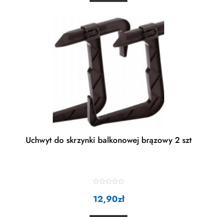
u
t
o
f
5
Uchwyt do skrzynki balkonowej brązowy 2 szt
R
12,90
a
zł
t
e
d