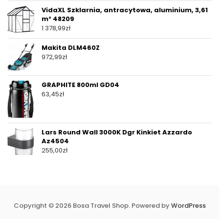
VidaXL Szklarnia, antracytowa, aluminium, 3,61
m² 48209
1 378,99
zł
Makita DLM460Z
972,99
zł
GRAPHITE 800ml GD04
63,45
zł
Lars Round Wall 3000K Dgr Kinkiet Azzardo
Az4504
255,00
zł
Copyright © 2026 Bosa Travel Shop. Powered by
WordPress