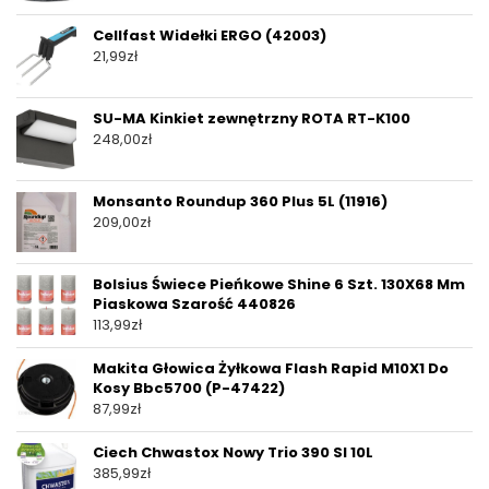
Cellfast Widełki ERGO (42003)
21,99
zł
SU-MA Kinkiet zewnętrzny ROTA RT-K100
248,00
zł
Monsanto Roundup 360 Plus 5L (11916)
209,00
zł
Bolsius Świece Pieńkowe Shine 6 Szt. 130X68 Mm
Piaskowa Szarość 440826
113,99
zł
Makita Głowica Żyłkowa Flash Rapid M10X1 Do
Kosy Bbc5700 (P-47422)
87,99
zł
Ciech Chwastox Nowy Trio 390 Sl 10L
385,99
zł