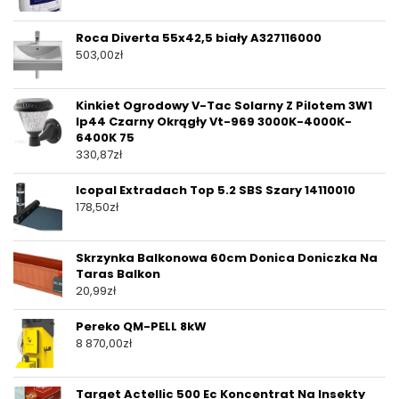
Roca Diverta 55x42,5 biały A327116000
503,00
zł
Kinkiet Ogrodowy V-Tac Solarny Z Pilotem 3W1
Ip44 Czarny Okrągły Vt-969 3000K-4000K-
6400K 75
330,87
zł
Icopal Extradach Top 5.2 SBS Szary 14110010
178,50
zł
Skrzynka Balkonowa 60cm Donica Doniczka Na
Taras Balkon
20,99
zł
Pereko QM-PELL 8kW
8 870,00
zł
Target Actellic 500 Ec Koncentrat Na Insekty