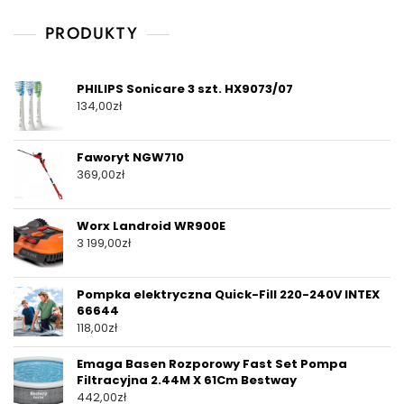
PRODUKTY
PHILIPS Sonicare 3 szt. HX9073/07
134,00
zł
Faworyt NGW710
369,00
zł
Worx Landroid WR900E
3 199,00
zł
Pompka elektryczna Quick-Fill 220-240V INTEX
66644
118,00
zł
Emaga Basen Rozporowy Fast Set Pompa
Filtracyjna 2.44M X 61Cm Bestway
442,00
zł