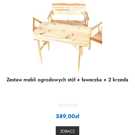
Zestaw mebli ogrodowych stół + ławeczka + 2 krzesła
R
589,00
a
zł
t
e
d
0
ZOBACZ
o