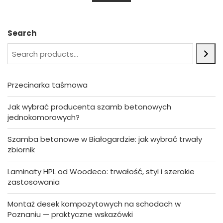
u
t
o
f
5
Search
Przecinarka taśmowa
Jak wybrać producenta szamb betonowych
jednokomorowych?
Szamba betonowe w Białogardzie: jak wybrać trwały
zbiornik
Laminaty HPL od Woodeco: trwałość, styl i szerokie
zastosowania
Montaż desek kompozytowych na schodach w
Poznaniu — praktyczne wskazówki