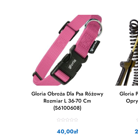
Gloria Obroża Dla Psa Różowy
Gloria 
Rozmiar L 36-70 Cm
Opry
(S6100608)
R
a
40,00
zł
t
t
e