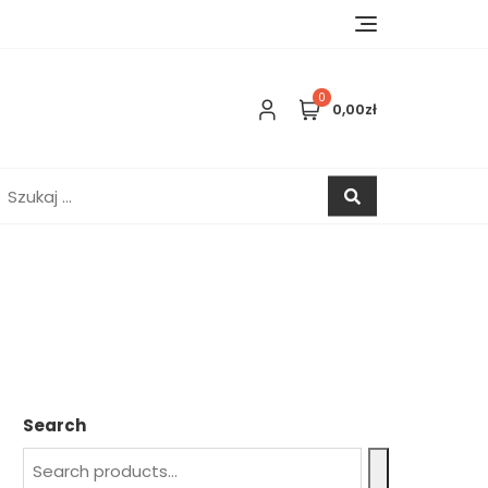
0
0,00zł
zukaj:
Search