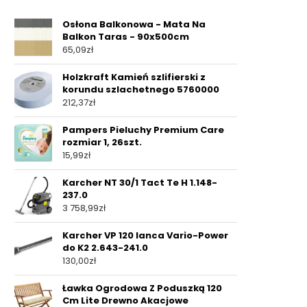
Osłona Balkonowa - Mata Na
Balkon Taras - 90x500cm
65,09
zł
Holzkraft Kamień szlifierski z
korundu szlachetnego 5760000
212,37
zł
Pampers Pieluchy Premium Care
rozmiar 1, 26szt.
15,99
zł
Karcher NT 30/1 Tact Te H 1.148-
237.0
3 758,99
zł
Karcher VP 120 lanca Vario-Power
do K2 2.643-241.0
130,00
zł
Ławka Ogrodowa Z Poduszką 120
Cm Lite Drewno Akacjowe