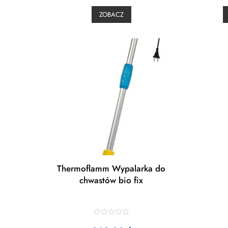
d
0
ZOBACZ
o
u
t
t
o
f
f
5
Thermoflamm Wypalarka do
chwastów bio fix
R
a