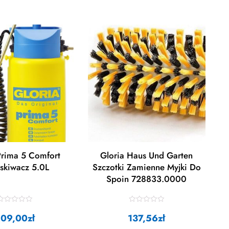
Prima 5 Comfort
Gloria Haus Und Garten
skiwacz 5.0L
Szczotki Zamienne Myjki Do
Spoin 728833.0000
R
R
a
a
209,00
zł
137,56
zł
t
e
e