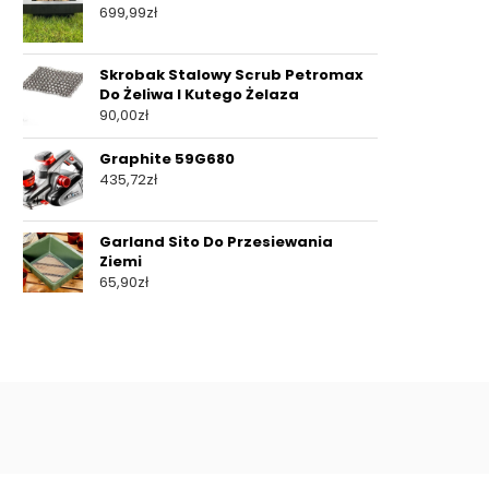
699,99
zł
Skrobak Stalowy Scrub Petromax
Do Żeliwa I Kutego Żelaza
90,00
zł
Graphite 59G680
435,72
zł
Garland Sito Do Przesiewania
Ziemi
65,90
zł