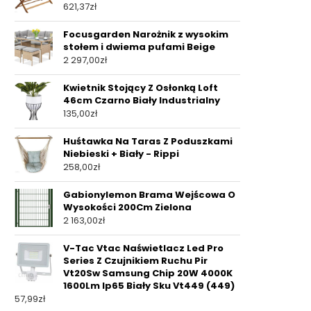
621,37
zł
Focusgarden Narożnik z wysokim
stołem i dwiema pufami Beige
2 297,00
zł
Kwietnik Stojący Z Osłonką Loft
46cm Czarno Biały Industrialny
135,00
zł
Huśtawka Na Taras Z Poduszkami
Niebieski + Biały - Rippi
258,00
zł
Gabionylemon Brama Wejścowa O
Wysokości 200Cm Zielona
2 163,00
zł
V-Tac Vtac Naświetlacz Led Pro
Series Z Czujnikiem Ruchu Pir
Vt20Sw Samsung Chip 20W 4000K
1600Lm Ip65 Biały Sku Vt449 (449)
57,99
zł