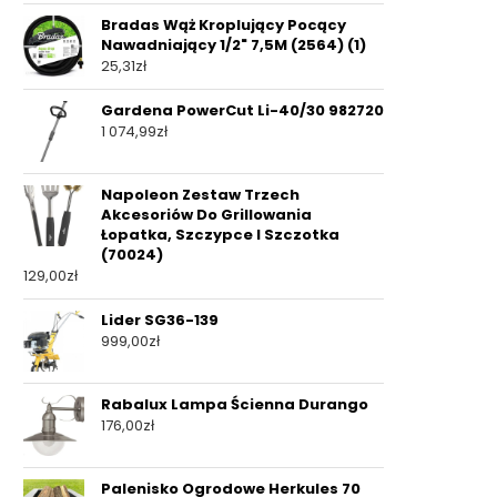
Bradas Wąż Kroplujący Pocący
Nawadniający 1/2" 7,5M (2564) (1)
25,31
zł
Gardena PowerCut Li-40/30 982720
1 074,99
zł
Napoleon Zestaw Trzech
Akcesoriów Do Grillowania
Łopatka, Szczypce I Szczotka
(70024)
129,00
zł
Lider SG36-139
999,00
zł
Rabalux Lampa Ścienna Durango
176,00
zł
Palenisko Ogrodowe Herkules 70