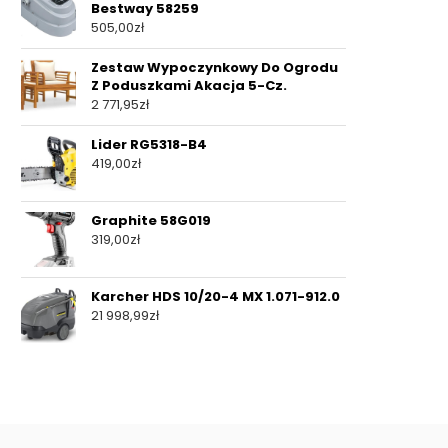
Bestway 58259
505,00
zł
Zestaw Wypoczynkowy Do Ogrodu
Z Poduszkami Akacja 5-Cz.
2 771,95
zł
Lider RG5318-B4
419,00
zł
Graphite 58G019
319,00
zł
Karcher HDS 10/20-4 MX 1.071-912.0
21 998,99
zł