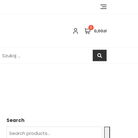
0
0,00zł
zukaj:
Search