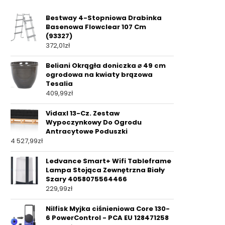
Bestway 4-Stopniowa Drabinka
Basenowa Flowclear 107 Cm
(93327)
372,01
zł
Beliani Okrągła doniczka ⌀ 49 cm
ogrodowa na kwiaty brązowa
Tesalia
409,99
zł
Vidaxl 13-Cz. Zestaw
Wypoczynkowy Do Ogrodu
Antracytowe Poduszki
4 527,99
zł
Ledvance Smart+ Wifi Tableframe
Lampa Stojąca Zewnętrzna Biały
Szary 4058075564466
229,99
zł
Nilfisk Myjka ciśnieniowa Core 130-
6 PowerControl - PCA EU 128471258