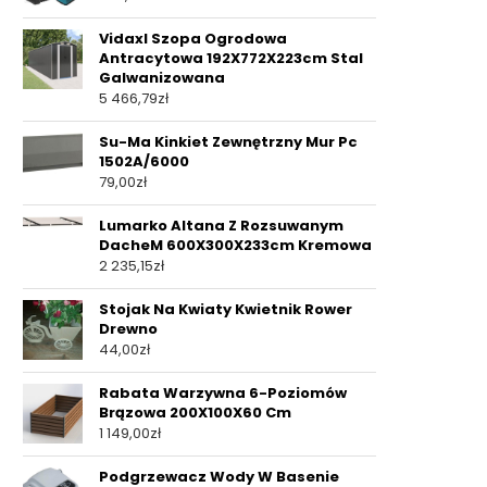
Vidaxl Szopa Ogrodowa
Antracytowa 192X772X223cm Stal
Galwanizowana
5 466,79
zł
Su-Ma Kinkiet Zewnętrzny Mur Pc
1502A/6000
79,00
zł
Lumarko Altana Z Rozsuwanym
DacheM 600X300X233cm Kremowa
2 235,15
zł
Stojak Na Kwiaty Kwietnik Rower
Drewno
44,00
zł
Rabata Warzywna 6-Poziomów
Brązowa 200X100X60 Cm
1 149,00
zł
Podgrzewacz Wody W Basenie