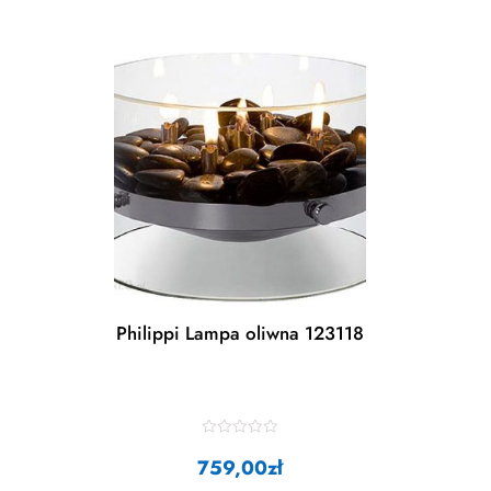
Philippi Lampa oliwna 123118
R
a
759,00
zł
t
e