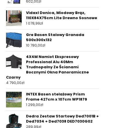
602,00
zł
Vidaxl Donica, Miodowy Brąz,
110X84X75cm Lite Drewno Sosnowe
1 078,99
zł
Gre Basen Stalowy Granada
500x300x132
10 780,00
zł
4X4M Namiot Ekspresowy
Professional Alu 40Mm
Trudnopalny Ze Ścianami
Bocznymi Okna Panoramiczne
Czarny
4 790,00
zł
INTEX Basen stelażowy Prism
Frame 427cm x 107cm WP1879
1 299,00
zł
Dedra Zestaw Startowy Ded7001B +
Ded7034 + Ded7038 DED7030G02
289,99
zł