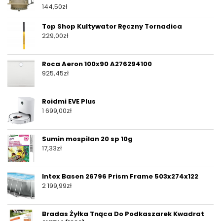
144,50
zł
Top Shop Kultywator Ręczny Tornadica
229,00
zł
Roca Aeron 100x90 A276294100
925,45
zł
Roidmi EVE Plus
1 699,00
zł
Sumin mospilan 20 sp 10g
17,33
zł
Intex Basen 26796 Prism Frame 503x274x122
2 199,99
zł
Bradas Żyłka Tnąca Do Podkaszarek Kwadrat