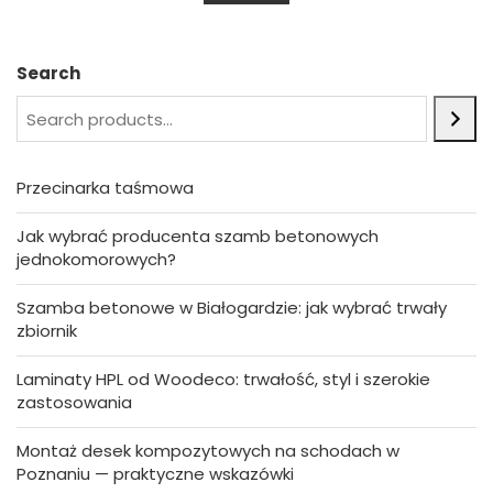
u
t
o
f
5
Search
Przecinarka taśmowa
Jak wybrać producenta szamb betonowych
jednokomorowych?
Szamba betonowe w Białogardzie: jak wybrać trwały
zbiornik
Laminaty HPL od Woodeco: trwałość, styl i szerokie
zastosowania
Montaż desek kompozytowych na schodach w
Poznaniu — praktyczne wskazówki