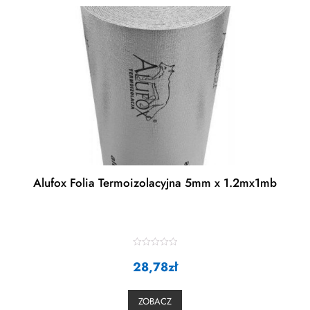
Alufox Folia Termoizolacyjna 5mm x 1.2mx1mb
R
28,78
a
zł
t
e
d
0
ZOBACZ
o