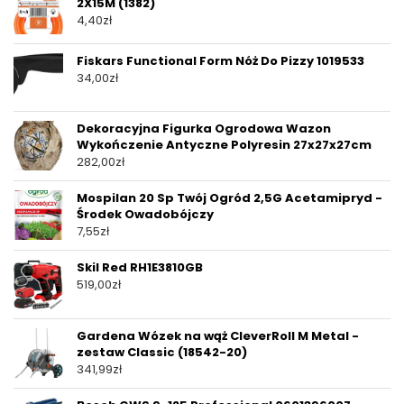
2X15M (1382)
4,40
zł
Fiskars Functional Form Nóż Do Pizzy 1019533
34,00
zł
Dekoracyjna Figurka Ogrodowa Wazon
Wykończenie Antyczne Polyresin 27x27x27cm
282,00
zł
Mospilan 20 Sp Twój Ogród 2,5G Acetamipryd -
Środek Owadobójczy
7,55
zł
Skil Red RH1E3810GB
519,00
zł
Gardena Wózek na wąż CleverRoll M Metal -
zestaw Classic (18542-20)
341,99
zł