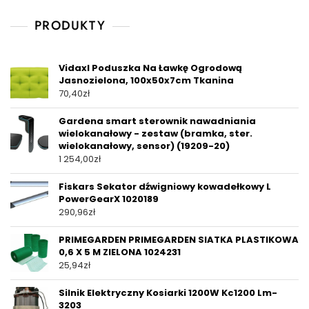
PRODUKTY
Vidaxl Poduszka Na Ławkę Ogrodową
Jasnozielona, 100x50x7cm Tkanina
70,40
zł
Gardena smart sterownik nawadniania
wielokanałowy - zestaw (bramka, ster.
wielokanałowy, sensor) (19209-20)
1 254,00
zł
Fiskars Sekator dźwigniowy kowadełkowy L
PowerGearX 1020189
290,96
zł
PRIMEGARDEN PRIMEGARDEN SIATKA PLASTIKOWA
0,6 X 5 M ZIELONA 1024231
25,94
zł
Silnik Elektryczny Kosiarki 1200W Kc1200 Lm-
3203