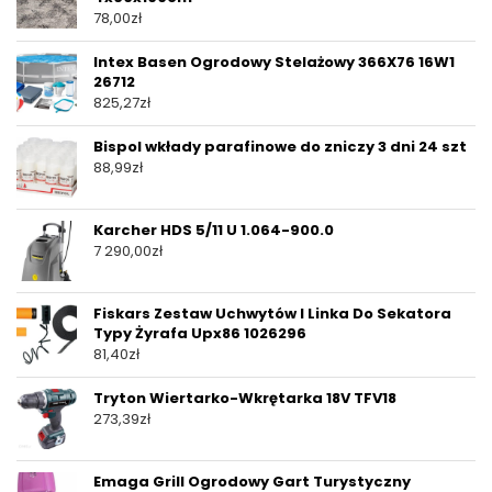
78,00
zł
Intex Basen Ogrodowy Stelażowy 366X76 16W1
26712
825,27
zł
Bispol wkłady parafinowe do zniczy 3 dni 24 szt
88,99
zł
Karcher HDS 5/11 U 1.064-900.0
7 290,00
zł
Fiskars Zestaw Uchwytów I Linka Do Sekatora
Typy Żyrafa Upx86 1026296
81,40
zł
Tryton Wiertarko-Wkrętarka 18V TFV18
273,39
zł
Emaga Grill Ogrodowy Gart Turystyczny