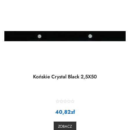
Końskie Crystal Black 2,5X50
R
40,82
a
zł
t
e
d
0
ZOBACZ
o