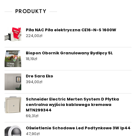
PRODUKTY
Piła NAC Piła elektryczna CE16-N-S 1600W
224,00
zł
Biopon Obornik Granulowany Bydlęcy 5L
18,19
zł
Dre Sara Eko
394,00
zł
Schneider Electric Merten System D Płytka
centralna wyjścia kablowego kremowa
MTN299344
69,31
zł
Oświetlenie Schodowe Led Podtynkowe 3W Ip44
47,90
zł