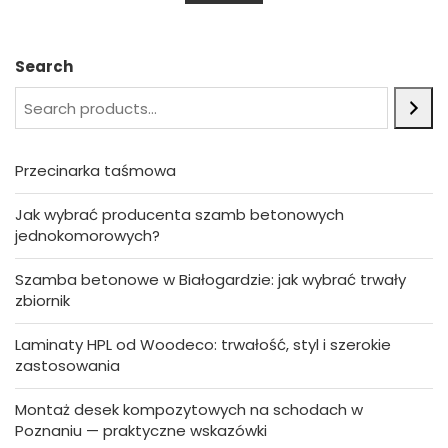
u
t
o
f
5
Search
Przecinarka taśmowa
Jak wybrać producenta szamb betonowych
jednokomorowych?
Szamba betonowe w Białogardzie: jak wybrać trwały
zbiornik
Laminaty HPL od Woodeco: trwałość, styl i szerokie
zastosowania
Montaż desek kompozytowych na schodach w
Poznaniu — praktyczne wskazówki