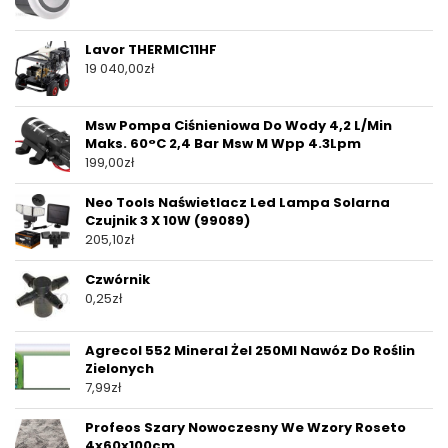
Lavor THERMIC11HF
19 040,00
zł
Msw Pompa Ciśnieniowa Do Wody 4,2 L/Min
Maks. 60°C 2,4 Bar Msw M Wpp 4.3Lpm
199,00
zł
Neo Tools Naświetlacz Led Lampa Solarna
Czujnik 3 X 10W (99089)
205,10
zł
Czwórnik
0,25
zł
Agrecol 552 Mineral Żel 250Ml Nawóz Do Roślin
Zielonych
7,99
zł
Profeos Szary Nowoczesny We Wzory Roseto
4x60x100cm