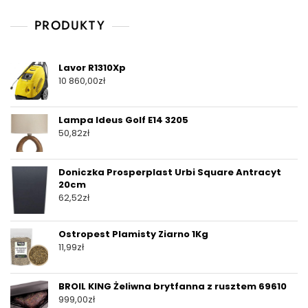
PRODUKTY
Lavor R1310Xp
10 860,00
zł
Lampa Ideus Golf E14 3205
50,82
zł
Doniczka Prosperplast Urbi Square Antracyt
20cm
62,52
zł
Ostropest Plamisty Ziarno 1Kg
11,99
zł
BROIL KING Żeliwna brytfanna z rusztem 69610
999,00
zł