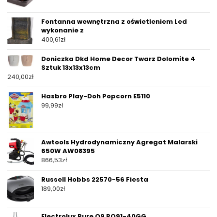
Fontanna wewnętrzna z oświetleniem Led
wykonanie z
400,61
zł
Doniczka Dkd Home Decor Twarz Dolomite 4
Sztuk 13x13x13cm
240,00
zł
Hasbro Play-Doh Popcorn E5110
99,99
zł
Awtools Hydrodynamiczny Agregat Malarski
650W AW08395
866,53
zł
Russell Hobbs 22570-56 Fiesta
189,00
zł
Electrolux Pure Q9 PQ91-40GG