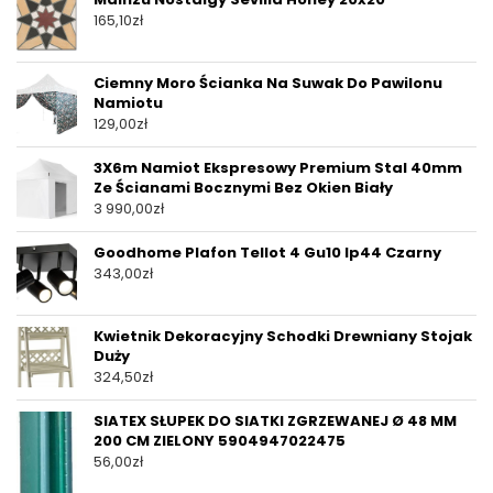
165,10
zł
Ciemny Moro Ścianka Na Suwak Do Pawilonu
Namiotu
129,00
zł
3X6m Namiot Ekspresowy Premium Stal 40mm
Ze Ścianami Bocznymi Bez Okien Biały
3 990,00
zł
Goodhome Plafon Tellot 4 Gu10 Ip44 Czarny
343,00
zł
Kwietnik Dekoracyjny Schodki Drewniany Stojak
Duży
324,50
zł
SIATEX SŁUPEK DO SIATKI ZGRZEWANEJ Ø 48 MM
200 CM ZIELONY 5904947022475
56,00
zł