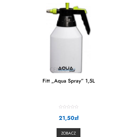
Fitt „Aqua Spray” 1,5L
R
21,50
a
zł
t
e
d
0
ZOBACZ
o