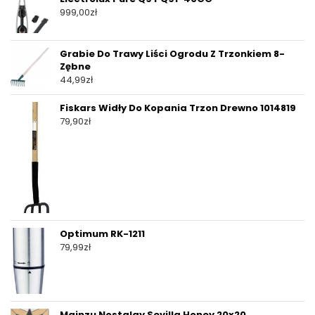
999,00
zł
Grabie Do Trawy Liści Ogrodu Z Trzonkiem 8-
Zębne
44,99
zł
Fiskars Widły Do Kopania Trzon Drewno 1014819
79,90
zł
Optimum RK-1211
79,99
zł
Mainzu Nostalgy Sevilla Honey 20x20