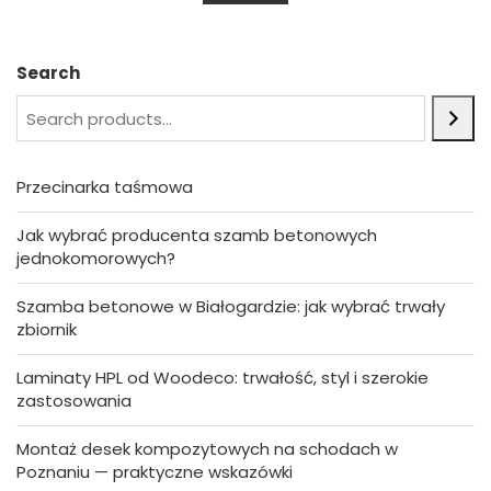
u
t
o
f
5
Search
Przecinarka taśmowa
Jak wybrać producenta szamb betonowych
jednokomorowych?
Szamba betonowe w Białogardzie: jak wybrać trwały
zbiornik
Laminaty HPL od Woodeco: trwałość, styl i szerokie
zastosowania
Montaż desek kompozytowych na schodach w
Poznaniu — praktyczne wskazówki