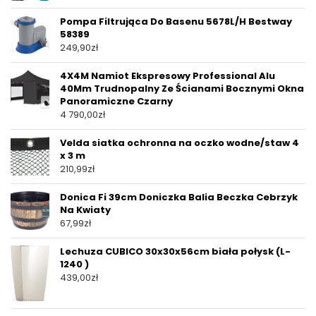
Pompa Filtrująca Do Basenu 5678L/H Bestway
58389
249,90
zł
4X4M Namiot Ekspresowy Professional Alu
40Mm Trudnopalny Ze Ścianami Bocznymi Okna
Panoramiczne Czarny
4 790,00
zł
Velda siatka ochronna na oczko wodne/staw 4
x 3 m
210,99
zł
Donica Fi 39cm Doniczka Balia Beczka Cebrzyk
Na Kwiaty
67,99
zł
Lechuza CUBICO 30x30x56cm biała połysk (L-
1240 )
439,00
zł