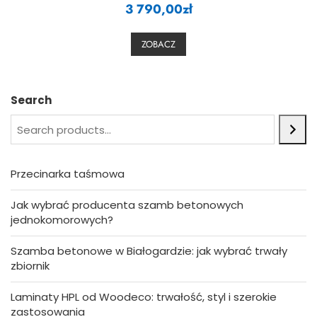
3 790,00
a
zł
t
e
d
0
ZOBACZ
o
u
t
o
f
5
Search
Przecinarka taśmowa
Jak wybrać producenta szamb betonowych
jednokomorowych?
Szamba betonowe w Białogardzie: jak wybrać trwały
zbiornik
Laminaty HPL od Woodeco: trwałość, styl i szerokie
zastosowania