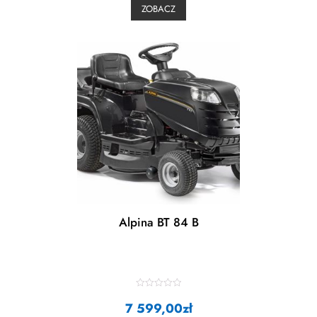
0
ZOBACZ
o
u
t
o
f
5
Alpina BT 84 B
R
7 599,00
a
zł
t