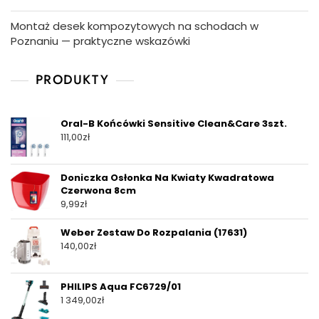
Montaż desek kompozytowych na schodach w
Poznaniu — praktyczne wskazówki
PRODUKTY
Oral-B Końcówki Sensitive Clean&Care 3szt.
111,00
zł
Doniczka Osłonka Na Kwiaty Kwadratowa
Czerwona 8cm
9,99
zł
Weber Zestaw Do Rozpalania (17631)
140,00
zł
PHILIPS Aqua FC6729/01
1 349,00
zł