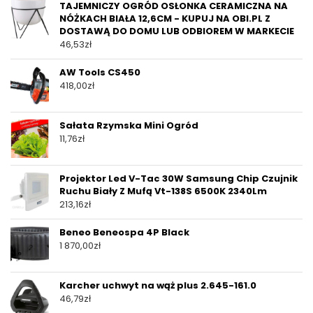
TAJEMNICZY OGRÓD OSŁONKA CERAMICZNA NA
NÓŻKACH BIAŁA 12,6CM - KUPUJ NA OBI.PL Z
DOSTAWĄ DO DOMU LUB ODBIOREM W MARKECIE
46,53
zł
AW Tools CS450
418,00
zł
Sałata Rzymska Mini Ogród
11,76
zł
Projektor Led V-Tac 30W Samsung Chip Czujnik
Ruchu Biały Z Mufą Vt-138S 6500K 2340Lm
213,16
zł
Beneo Beneospa 4P Black
1 870,00
zł
Karcher uchwyt na wąż plus 2.645-161.0
46,79
zł