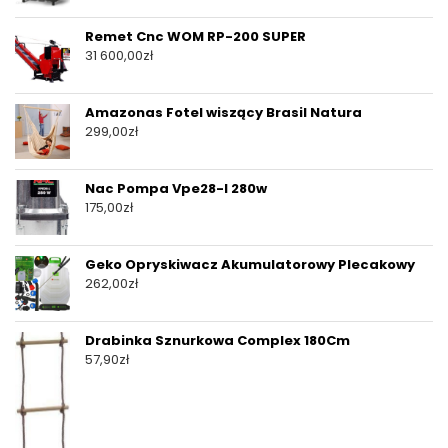
Remet Cnc WOM RP-200 SUPER
31 600,00
zł
Amazonas Fotel wiszący Brasil Natura
299,00
zł
Nac Pompa Vpe28-l 280w
175,00
zł
Geko Opryskiwacz Akumulatorowy Plecakowy
262,00
zł
Drabinka Sznurkowa Complex 180Cm
57,90
zł