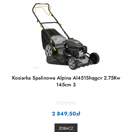
Kosiarka Spalinowa Alpina Al451Shqgcv 2.75Kw
145cm 3
R
2 849,50
a
zł
t
e
d
0
ZOBACZ
o