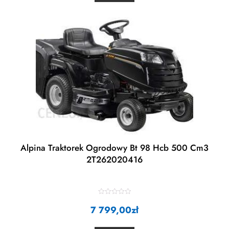
u
t
o
f
5
Alpina Traktorek Ogrodowy Bt 98 Hcb 500 Cm3
2T262020416
R
7 799,00
a
zł
t
e
d