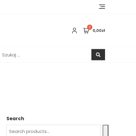
0
0,00zł
zukaj:
Search