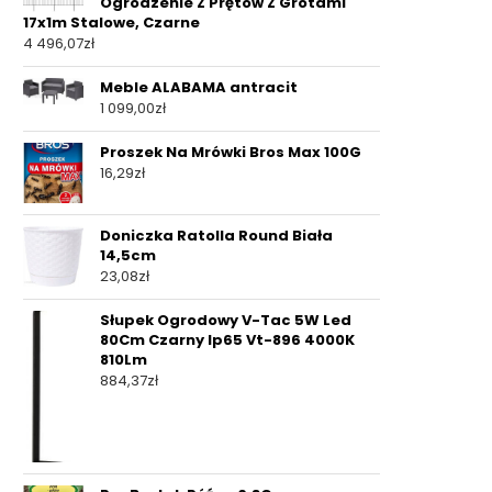
Ogrodzenie Z Prętów Z Grotami
17x1m Stalowe, Czarne
4 496,07
zł
Meble ALABAMA antracit
1 099,00
zł
Proszek Na Mrówki Bros Max 100G
16,29
zł
Doniczka Ratolla Round Biała
14,5cm
23,08
zł
Słupek Ogrodowy V-Tac 5W Led
80Cm Czarny Ip65 Vt-896 4000K
810Lm
884,37
zł