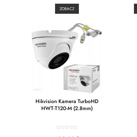
d
0
ZOBACZ
o
u
t
t
o
f
f
5
Hikvision Kamera TurboHD
HWT-T120-M (2.8mm)
R
a