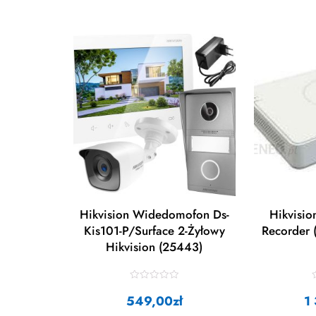
Hikvision Widedomofon Ds-
Hikvisi
Kis101-P/Surface 2-Żyłowy
Recorder 
Hikvision (25443)
R
a
549,00
zł
1
t
t
e