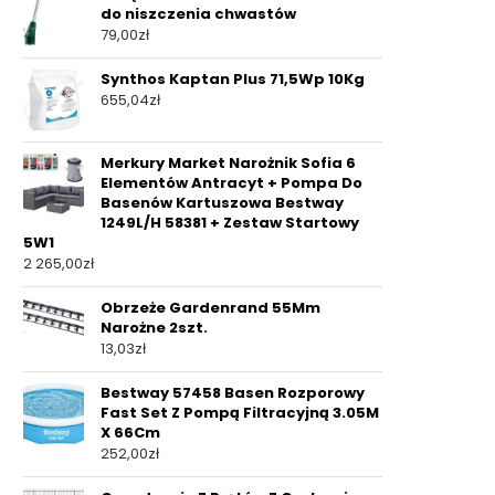
do niszczenia chwastów
79,00
zł
Synthos Kaptan Plus 71,5Wp 10Kg
655,04
zł
Merkury Market Narożnik Sofia 6
Elementów Antracyt + Pompa Do
Basenów Kartuszowa Bestway
1249L/H 58381 + Zestaw Startowy
5W1
2 265,00
zł
Obrzeże Gardenrand 55Mm
Narożne 2szt.
13,03
zł
Bestway 57458 Basen Rozporowy
Fast Set Z Pompą Filtracyjną 3.05M
X 66Cm
252,00
zł