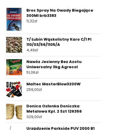
Bros Spray Na Owady Biegające
300Ml brb3383
11,32
zł
T/ Łubin Wąskolistny Karo C/1 Pl
110/03/56/1105/A
4,49
zł
Nawóz Jesienny Bez Azotu
Uniwersalny 3kg Agrecol
51,06
zł
Maltec MasterBlow3200W
259,00
zł
Donica Osłonka Doniczka
Metalowa Kpl. 2 Szt 126356
329,00
zł
Urządzenie Parkside PUV 2000 B1