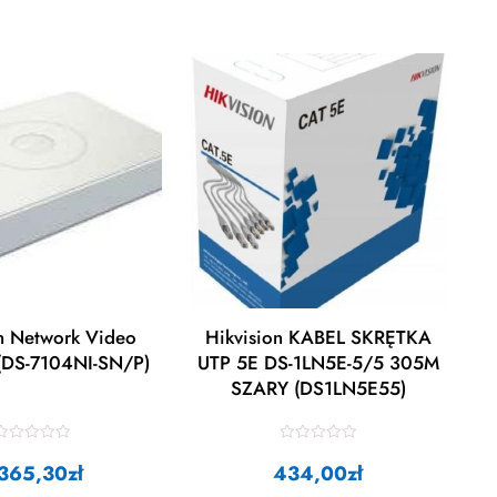
on Network Video
Hikvision KABEL SKRĘTKA
(DS-7104NI-SN/P)
UTP 5E DS-1LN5E-5/5 305M
SZARY (DS1LN5E55)
R
R
a
a
 365,30
zł
434,00
zł
t
e
e