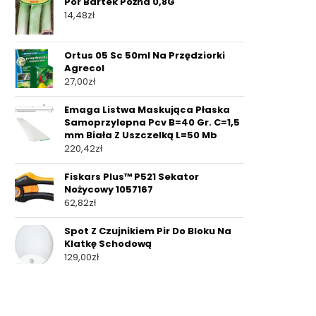
Por Bartek Późna 0,8G
14,48
zł
Ortus 05 Sc 50ml Na Przędziorki
Agrecol
27,00
zł
Emaga Listwa Maskująca Płaska
Samoprzylepna Pcv B=40 Gr. C=1,5
mm Biała Z Uszczelką L=50 Mb
220,42
zł
Fiskars Plus™ P521 Sekator
Nożycowy 1057167
62,82
zł
Spot Z Czujnikiem Pir Do Bloku Na
Klatkę Schodową
129,00
zł