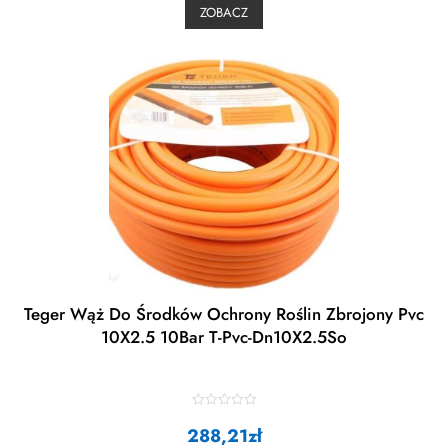
0
ZOBACZ
o
u
t
o
f
5
Teger Wąż Do Środków Ochrony Roślin Zbrojony Pvc
10X2.5 10Bar T-Pvc-Dn10X2.5So
R
288,21
a
zł
t