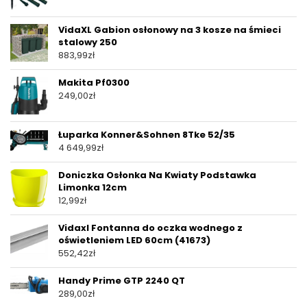
VidaXL Gabion osłonowy na 3 kosze na śmieci
stalowy 250
883,99
zł
Makita Pf0300
249,00
zł
Łuparka Konner&Sohnen 8Tke 52/35
4 649,99
zł
Doniczka Osłonka Na Kwiaty Podstawka
Limonka 12cm
12,99
zł
Vidaxl Fontanna do oczka wodnego z
oświetleniem LED 60cm (41673)
552,42
zł
Handy Prime GTP 2240 QT
289,00
zł