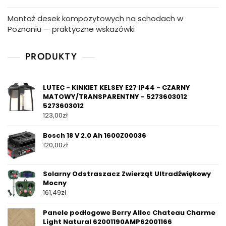
Montaż desek kompozytowych na schodach w
Poznaniu — praktyczne wskazówki
PRODUKTY
LUTEC - KINKIET KELSEY E27 IP44 - CZARNY
MATOWY/TRANSPARENTNY - 5273603012
5273603012
123,00
zł
Bosch 18 V 2.0 Ah 1600Z00036
120,00
zł
Solarny Odstraszacz Zwierząt Ultradźwiękowy
Mocny
161,49
zł
Panele podłogowe Berry Alloc Chateau Charme
Light Natural 62001190AMP62001166