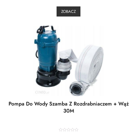
e
d
0
ZOBACZ
o
u
t
o
f
5
Pompa Do Wody Szamba Z Rozdrabniaczem + Wąż
30M
R