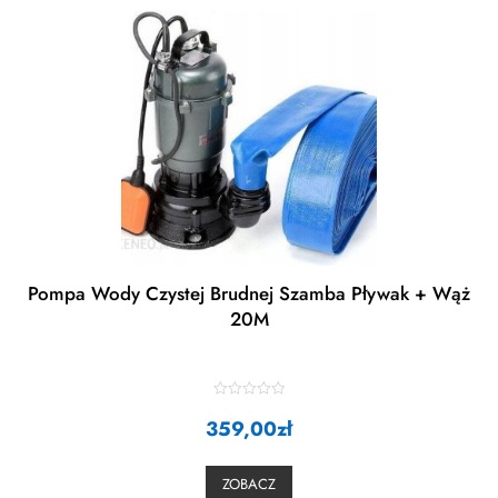
Pompa Wody Czystej Brudnej Szamba Pływak + Wąż
20M
R
359,00
a
zł
t
e
d
0
ZOBACZ
o