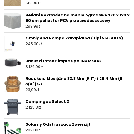
142,36
zł
Beliani Pokrowiec na meble ogrodowe 320 x 120 x
90 cm poliester PCV przeciwdeszczowy
299,99
zł
Omnigena Pompa Zatapialna (Tipi 550 Auto)
245,00
zł
Jacuzzi Intex Simple Spa INX128482
3 126,00
zł
Redukcja Mosiężna 33,3 Mm (R 1") / 26,4 Mm (R
3/4") Gz
23,09
zł
Campingaz Select 3
2 125,81
zł
Solarny Odstraszacz Zwierząt
202,80
zł