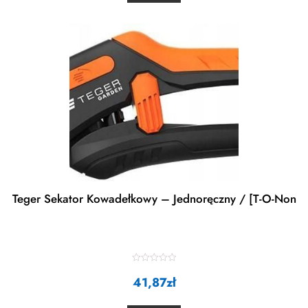
u
t
o
f
5
Teger Sekator Kowadełkowy – Jednoręczny / [T-O-Non
R
a
41,87
zł
t
e
d