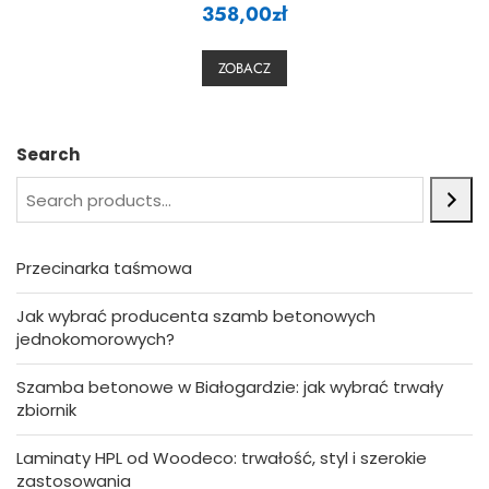
358,00
a
zł
t
e
d
0
ZOBACZ
o
u
t
o
f
5
Search
Przecinarka taśmowa
Jak wybrać producenta szamb betonowych
jednokomorowych?
Szamba betonowe w Białogardzie: jak wybrać trwały
zbiornik
Laminaty HPL od Woodeco: trwałość, styl i szerokie
zastosowania