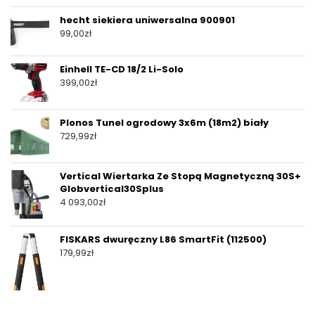
hecht siekiera uniwersalna 900901
99,00
zł
Einhell TE-CD 18/2 Li-Solo
399,00
zł
Plonos Tunel ogrodowy 3x6m (18m2) biały
729,99
zł
Vertical Wiertarka Ze Stopą Magnetyczną 30S+
Globvertical30Splus
4 093,00
zł
FISKARS dwuręczny L86 SmartFit (112500)
179,99
zł