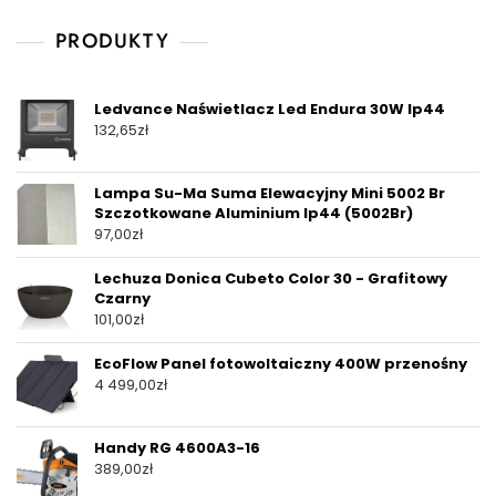
PRODUKTY
Ledvance Naświetlacz Led Endura 30W Ip44
132,65
zł
Lampa Su-Ma Suma Elewacyjny Mini 5002 Br
Szczotkowane Aluminium Ip44 (5002Br)
97,00
zł
Lechuza Donica Cubeto Color 30 - Grafitowy
Czarny
101,00
zł
EcoFlow Panel fotowoltaiczny 400W przenośny
4 499,00
zł
Handy RG 4600A3-16
389,00
zł