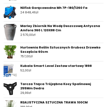
Nilfisk Gorącowodna Mh 7P-180/1260 Fa
24 848,46
zł
Marley Zbiornik Na Wodę Deszczową Antyczna
Amfora 360 L 120X88 Cm
2 570,00
zł
Hurtownia Roślin Sztucznych Grubosz Drzewko
Szczęścia 60cm
757,00
zł
Kubala Smart Level Zestaw startowy 1898
52,00
zł
Tarcza Tnąca Trójzębna Kosy Spalinowej
255Mm Dedra
29,99
zł
REALISTYCZNA SZTUCZNA TRAWA 100CM
188,99
zł