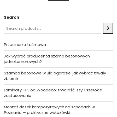
u
t
o
f
5
Search
Przecinarka taśmowa
Jak wybrać producenta szamb betonowych
jednokomorowych?
Szamba betonowe w Białogardzie: jak wybrać trwały
zbiornik
Laminaty HPL od Woodeco: trwałość, styl i szerokie
zastosowania
Montaż desek kompozytowych na schodach w
Poznaniu — praktyczne wskazówki