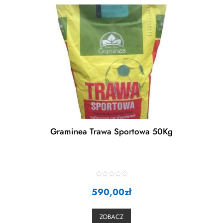
Graminea Trawa Sportowa 50Kg
R
590,00
a
zł
t
e
d
0
ZOBACZ
o