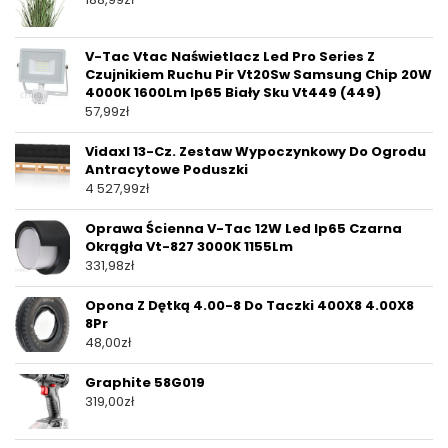
V-Tac Vtac Naświetlacz Led Pro Series Z
Czujnikiem Ruchu Pir Vt20Sw Samsung Chip 20W
4000K 1600Lm Ip65 Biały Sku Vt449 (449)
57,99
zł
Vidaxl 13-Cz. Zestaw Wypoczynkowy Do Ogrodu
Antracytowe Poduszki
4 527,99
zł
Oprawa Ścienna V-Tac 12W Led Ip65 Czarna
Okrągła Vt-827 3000K 1155Lm
331,98
zł
Opona Z Dętką 4.00-8 Do Taczki 400X8 4.00X8
8Pr
48,00
zł
Graphite 58G019
319,00
zł