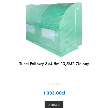
Tunel Foliowy 3×4,5m 13,5M2 Zielony
R
1 333,00
a
zł
t
e
d
0
ZOBACZ
o