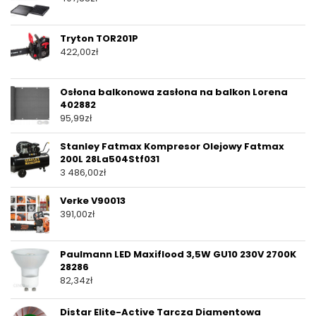
Tryton TOR201P
422,00
zł
Osłona balkonowa zasłona na balkon Lorena
402882
95,99
zł
Stanley Fatmax Kompresor Olejowy Fatmax
200L 28La504Stf031
3 486,00
zł
Verke V90013
391,00
zł
Paulmann LED Maxiflood 3,5W GU10 230V 2700K
28286
82,34
zł
Distar Elite-Active Tarcza Diamentowa