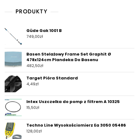
PRODUKTY
Güde Gak 1001 B
749,00
zł
Basen Stelażowy Frame Set Graphit Ø
478x124cm Plandeka Do Basenu
482,50
zł
Target Pióra Standard
4,49
zł
Intex Uszczelka do pomp z filtrem A 10325
15,50
zł
Techno Line Wysokościomierz Ea 3050 05486
128,00
zł