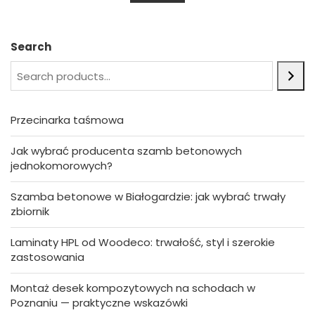
u
t
o
f
5
Search
Przecinarka taśmowa
Jak wybrać producenta szamb betonowych
jednokomorowych?
Szamba betonowe w Białogardzie: jak wybrać trwały
zbiornik
Laminaty HPL od Woodeco: trwałość, styl i szerokie
zastosowania
Montaż desek kompozytowych na schodach w
Poznaniu — praktyczne wskazówki