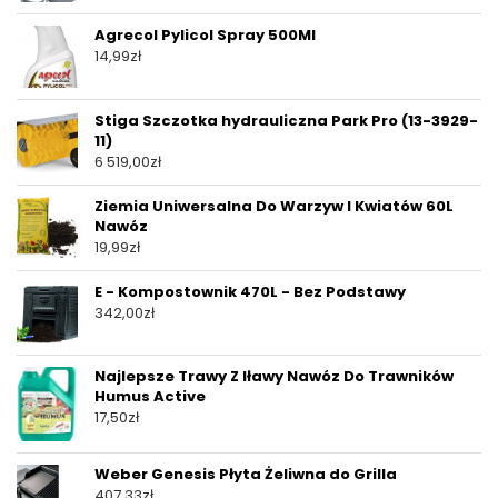
Agrecol Pylicol Spray 500Ml
14,99
zł
Stiga Szczotka hydrauliczna Park Pro (13-3929-
11)
6 519,00
zł
Ziemia Uniwersalna Do Warzyw I Kwiatów 60L
Nawóz
19,99
zł
E - Kompostownik 470L - Bez Podstawy
342,00
zł
Najlepsze Trawy Z Iławy Nawóz Do Trawników
Humus Active
17,50
zł
Weber Genesis Płyta Żeliwna do Grilla
407,33
zł