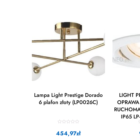
Lampa Light Prestige Dorado
LIGHT 
6 plafon złoty (LP0026C)
OPRAWA
RUCHOMA
IP65 L
LP
R
a
454,97
zł
t
t
e