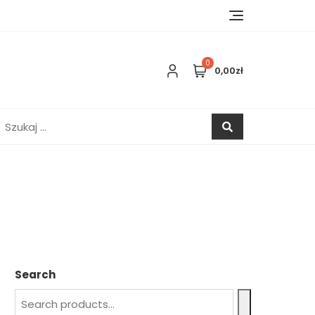
0
0,00zł
zukaj:
Search