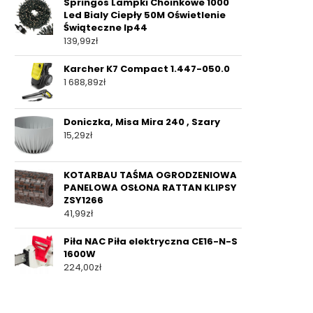
Springos Lampki Choinkowe 1000
Led Bialy Ciepły 50M Oświetlenie
Świąteczne Ip44
139,99
zł
Karcher K7 Compact 1.447-050.0
1 688,89
zł
Doniczka, Misa Mira 240 , Szary
15,29
zł
KOTARBAU TAŚMA OGRODZENIOWA
PANELOWA OSŁONA RATTAN KLIPSY
ZSY1266
41,99
zł
Piła NAC Piła elektryczna CE16-N-S
1600W
224,00
zł