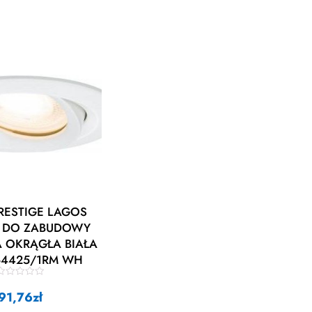
PRESTIGE LAGOS
 DO ZABUDOWY
 OKRĄGŁA BIAŁA
P-4425/1RM WH
44251RMWH
R
a
91,76
zł
e