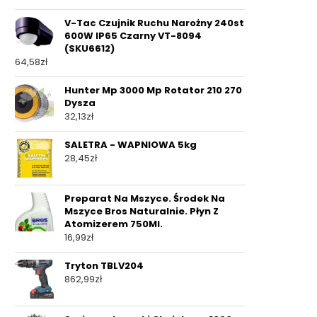
V-Tac Czujnik Ruchu Narożny 240st
600W IP65 Czarny VT-8094
(SKU6612)
64,58
zł
Hunter Mp 3000 Mp Rotator 210 270
Dysza
32,13
zł
SALETRA - WAPNIOWA 5kg
28,45
zł
Preparat Na Mszyce. Środek Na
Mszyce Bros Naturalnie. Płyn Z
Atomizerem 750Ml.
16,99
zł
Tryton TBLV204
862,99
zł