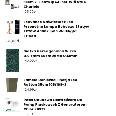
38cm 2-Lichts Ip44 Incl. Wifi St64
Charlois
195,00
zł
Ledvance Naświetlacz Led
Przenośna Lampa Robocza Statyw
2X20W 4000K Ip65 Worklight
Tripod
270,82
zł
Siatka Heksagonalna W Pcv
D.0.8mm 50cm 25Mb O.13mm
142,22
zł
Lamela Doniczka Finezja Eco
Rattan 35cm 105/168-3
124,99
zł
Intex Obudowa Elektrolizera Do
Pomp Piaskowych Z Generatorem
Chloru 11372
65,01
zł