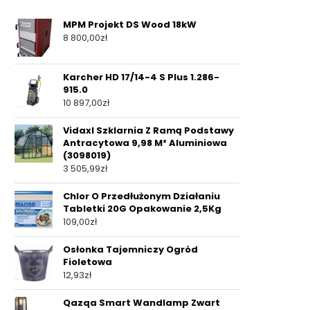
MPM Projekt DS Wood 18kW
8 800,00
zł
Karcher HD 17/14-4 S Plus 1.286-
915.0
10 897,00
zł
Vidaxl Szklarnia Z Ramą Podstawy
Antracytowa 9,98 M² Aluminiowa
(3098019)
3 505,99
zł
Chlor O Przedłużonym Działaniu
Tabletki 20G Opakowanie 2,5Kg
109,00
zł
Osłonka Tajemniczy Ogród
Fioletowa
12,93
zł
Qazqa Smart Wandlamp Zwart