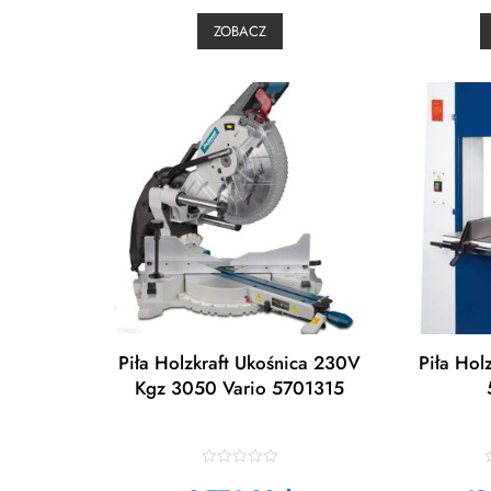
d
0
ZOBACZ
o
u
t
t
o
f
f
5
Piła Holzkraft Ukośnica 230V
Piła Hol
Kgz 3050 Vario 5701315
R
a