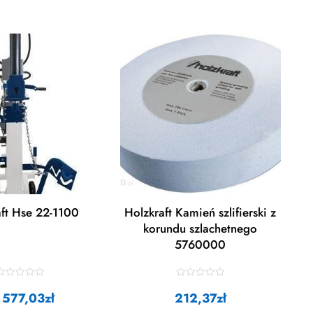
aft Hse 22-1100
Holzkraft Kamień szlifierski z
korundu szlachetnego
5760000
R
R
a
a
 577,03
zł
212,37
zł
t
e
e