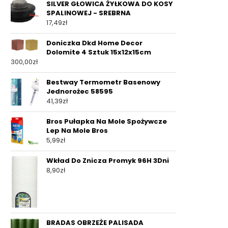
SILVER GŁOWICA ŻYŁKOWA DO KOSY
SPALINOWEJ - SREBRNA
17,49
zł
Doniczka Dkd Home Decor
Dolomite 4 Sztuk 15x12x15cm
300,00
zł
Bestway Termometr Basenowy
Jednorożec 58595
41,39
zł
Bros Pułapka Na Mole Spożywcze
Lep Na Mole Bros
5,99
zł
Wkład Do Znicza Promyk 96H 3Dni
8,90
zł
BRADAS OBRZEŻE PALISADA