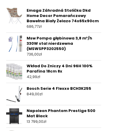
Emaga Záhradná Stolička Dkd
Home Decor Pomarańczowy
Bawełna Biały Żelazo 74x65x90cm
686,77
zł
Msw Pompa głębinowa 3,8 m³/h
330W stal nierdzewna
(MSWSPP3202550)
736,00
zł
Wkład Do Zniczy 4 Dni 96H 100%
Parafina 18cm 8x
42,99
zł
Bosch Serie 4 Flexxo BCH3K255
849,00
zł
Napoleon Phantom Prestige 500
Mat Black
13 799,00
zł