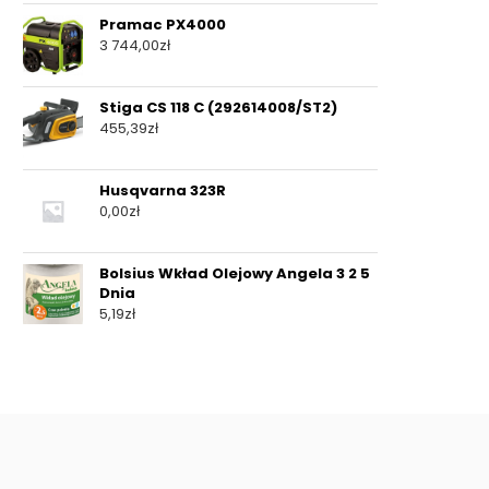
Pramac PX4000
3 744,00
zł
Stiga CS 118 C (292614008/ST2)
455,39
zł
Husqvarna 323R
0,00
zł
Bolsius Wkład Olejowy Angela 3 2 5
Dnia
5,19
zł