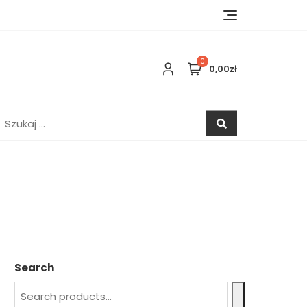
0
0,00zł
zukaj:
Search