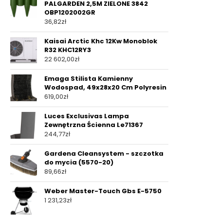
PALGARDEN 2,5M ZIELONE 3842
OBP1202002GR
36,82
zł
Kaisai Arctic Khc 12Kw Monoblok
R32 KHC12RY3
22 602,00
zł
Emaga Stilista Kamienny
Wodospad, 49x28x20 Cm Polyresin
619,00
zł
Luces Exclusivas Lampa
Zewnętrzna Ścienna Le71367
244,77
zł
Gardena Cleansystem - szczotka
do mycia (5570-20)
89,66
zł
Weber Master-Touch Gbs E-5750
1 231,23
zł