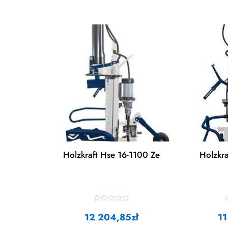
Holzkraft Hse 16-1100 Ze
Holzkr
R
a
12 204,85
zł
11
t
t
e