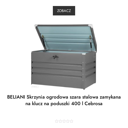
e
d
0
ZOBACZ
o
u
t
o
f
5
BELIANI Skrzynia ogrodowa szara stalowa zamykana
na klucz na poduszki 400 l Cebrosa
R