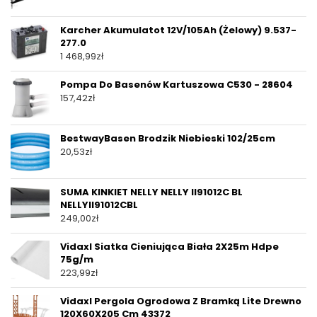
Karcher Akumulatot 12V/105Ah (Żelowy) 9.537-
277.0
1 468,99
zł
Pompa Do Basenów Kartuszowa C530 - 28604
157,42
zł
BestwayBasen Brodzik Niebieski 102/25cm
20,53
zł
SUMA KINKIET NELLY NELLY II91012C BL
NELLYII91012CBL
249,00
zł
Vidaxl Siatka Cieniująca Biała 2X25m Hdpe
75g/m
223,99
zł
Vidaxl Pergola Ogrodowa Z Bramką Lite Drewno
120X60X205 Cm 43372