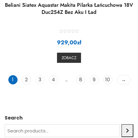
Beliani Siatex Aquastar Makita Pilarka Łańcuchowa 18V
Duc254Z Bez Aku I Ład
R
929,00
a
zł
t
e
d
0
ZOBACZ
o
u
t
o
f
5
1
2
3
4
…
8
9
10
→
Search