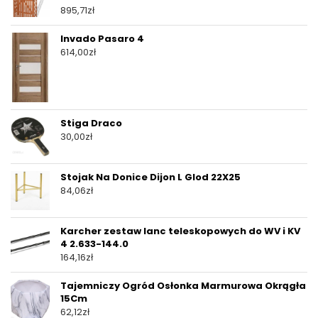
895,71
zł
Invado Pasaro 4
614,00
zł
Stiga Draco
30,00
zł
Stojak Na Donice Dijon L Glod 22X25
84,06
zł
Karcher zestaw lanc teleskopowych do WV i KV
4 2.633-144.0
164,16
zł
Tajemniczy Ogród Osłonka Marmurowa Okrągła
15Cm
62,12
zł