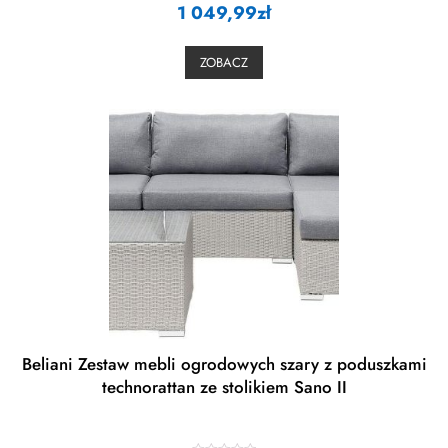
1 049,99
a
zł
t
e
d
0
ZOBACZ
o
u
t
o
f
5
Beliani Zestaw mebli ogrodowych szary z poduszkami
technorattan ze stolikiem Sano II