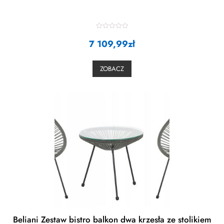
R
7 109,99
a
zł
t
e
d
0
ZOBACZ
o
u
t
o
f
5
Beliani Zestaw bistro balkon dwa krzesła ze stolikiem