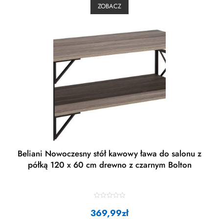
0
ZOBACZ
o
u
t
o
f
5
Beliani Nowoczesny stół kawowy ława do salonu z
półką 120 x 60 cm drewno z czarnym Bolton
R
369,99
a
zł
t