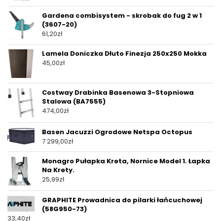
Gardena combisystem - skrobak do fug 2 w 1
(3607-20)
61,20
zł
Lamela Doniczka Dłuto Finezja 250x250 Mokka
45,00
zł
Costway Drabinka Basenowa 3-Stopniowa
Stalowa (BA7555)
474,00
zł
Basen Jacuzzi Ogrodowe Netspa Octopus
7 299,00
zł
Monagro Pułapka Kreta, Nornice Model 1. Łapka
Na Krety.
25,99
zł
GRAPHITE Prowadnica do pilarki łańcuchowej
(58G950-73)
33,40
zł