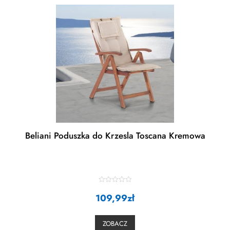
Beliani Poduszka do Krzesla Toscana Kremowa
R
109,99
a
zł
t
e
d
0
ZOBACZ
o