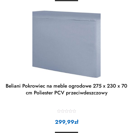
u
t
o
f
5
Beliani Pokrowiec na meble ogrodowe 275 x 230 x 70
cm Poliester PCV przeciwdeszczowy
R
299,99
a
zł
t
e
d