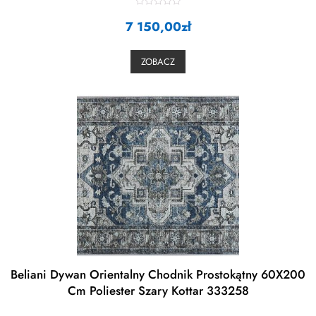
R
7 150,00
a
zł
t
e
d
0
ZOBACZ
o
u
t
o
f
5
Beliani Dywan Orientalny Chodnik Prostokątny 60X200
Cm Poliester Szary Kottar 333258