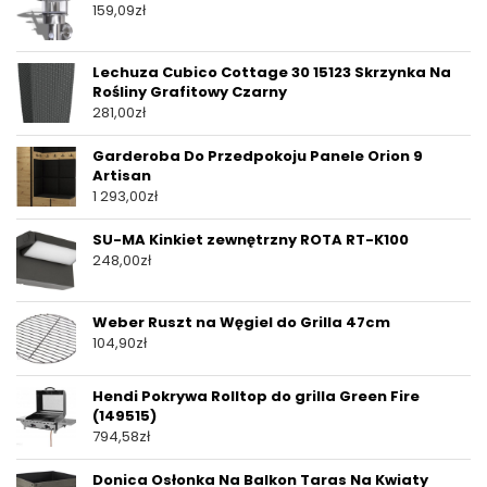
159,09
zł
Lechuza Cubico Cottage 30 15123 Skrzynka Na
Rośliny Grafitowy Czarny
281,00
zł
Garderoba Do Przedpokoju Panele Orion 9
Artisan
1 293,00
zł
SU-MA Kinkiet zewnętrzny ROTA RT-K100
248,00
zł
Weber Ruszt na Węgiel do Grilla 47cm
104,90
zł
Hendi Pokrywa Rolltop do grilla Green Fire
(149515)
794,58
zł
Donica Osłonka Na Balkon Taras Na Kwiaty