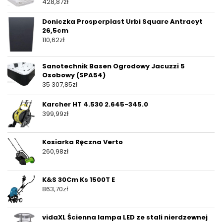
428,87
zł
Doniczka Prosperplast Urbi Square Antracyt
26,5cm
110,62
zł
Sanotechnik Basen Ogrodowy Jacuzzi 5
Osobowy (SPA54)
35 307,85
zł
Karcher HT 4.530 2.645-345.0
399,99
zł
Kosiarka Ręczna Verto
260,98
zł
K&S 30Cm Ks 1500T E
863,70
zł
vidaXL Ścienna lampa LED ze stali nierdzewnej