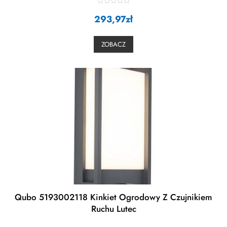
R
293,97
a
zł
t
e
d
0
ZOBACZ
o
u
t
o
f
5
Qubo 5193002118 Kinkiet Ogrodowy Z Czujnikiem
Ruchu Lutec