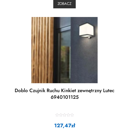
0
ZOBACZ
o
u
t
o
f
5
Doblo Czujnik Ruchu Kinkiet zewnętrzny Lutec
6940101125
R
127,47
a
zł
t