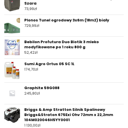
Szara
73,99
zł
Plonos Tunel ogrodowy 3x6m (18m2) biały
729,99
zł
Bebilon Profutura Duo Biotik 3 mleko
modyfikowane po 1 roku 800 g
52,42
zł
Sumi Agro Ortus 05 SC 1L
174,70
zł
Graphite 59G088
245,80
zł
Briggs & Amp Stratton Silnik Spalinowy
Briggs&Straton 675Exi Ohv 72mm x 22,2mm
104M020046H5YY0001
1 130,00
zł