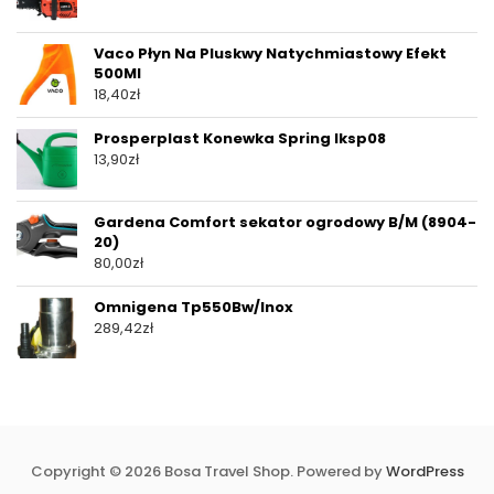
Vaco Płyn Na Pluskwy Natychmiastowy Efekt
500Ml
18,40
zł
Prosperplast Konewka Spring Iksp08
13,90
zł
Gardena Comfort sekator ogrodowy B/M (8904-
20)
80,00
zł
Omnigena Tp550Bw/Inox
289,42
zł
Copyright © 2026 Bosa Travel Shop. Powered by
WordPress