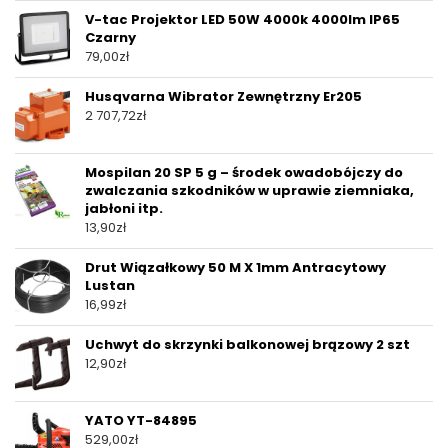
V-tac Projektor LED 50W 4000k 4000lm IP65
Czarny
79,00
zł
Husqvarna Wibrator Zewnętrzny Er205
2 707,72
zł
Mospilan 20 SP 5 g – środek owadobójczy do
zwalczania szkodników w uprawie ziemniaka,
jabłoni itp.
13,90
zł
Drut Wiązałkowy 50 M X 1mm Antracytowy
Lustan
16,99
zł
Uchwyt do skrzynki balkonowej brązowy 2 szt
12,90
zł
YATO YT-84895
529,00
zł