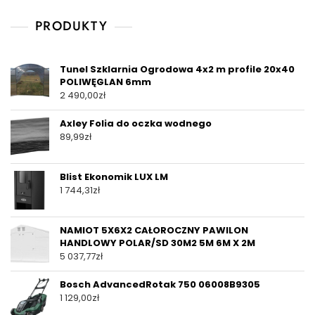
PRODUKTY
Tunel Szklarnia Ogrodowa 4x2 m profile 20x40
POLIWĘGLAN 6mm
2 490,00
zł
Axley Folia do oczka wodnego
89,99
zł
Blist Ekonomik LUX LM
1 744,31
zł
NAMIOT 5X6X2 CAŁOROCZNY PAWILON
HANDLOWY POLAR/SD 30M2 5M 6M X 2M
5 037,77
zł
Bosch AdvancedRotak 750 06008B9305
1 129,00
zł