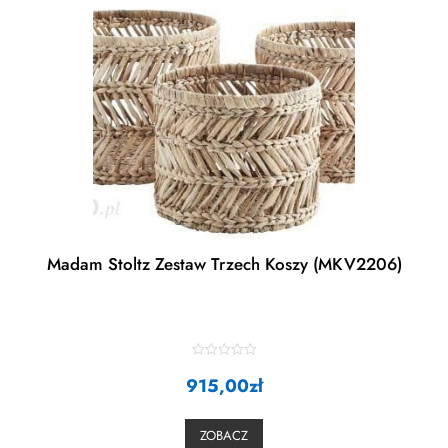
Madam Stoltz Zestaw Trzech Koszy (MKV2206)
R
915,00
a
zł
t
e
d
0
ZOBACZ
o