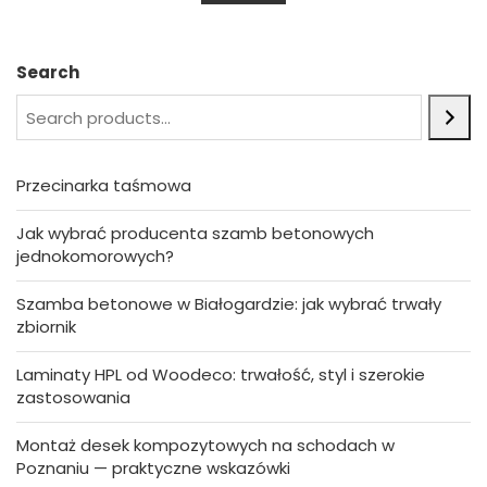
u
t
o
f
5
Search
Przecinarka taśmowa
Jak wybrać producenta szamb betonowych
jednokomorowych?
Szamba betonowe w Białogardzie: jak wybrać trwały
zbiornik
Laminaty HPL od Woodeco: trwałość, styl i szerokie
zastosowania
Montaż desek kompozytowych na schodach w
Poznaniu — praktyczne wskazówki