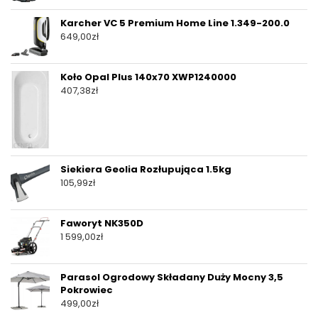
Karcher VC 5 Premium Home Line 1.349-200.0
649,00
zł
Koło Opal Plus 140x70 XWP1240000
407,38
zł
Siekiera Geolia Rozłupująca 1.5kg
105,99
zł
Faworyt NK350D
1 599,00
zł
Parasol Ogrodowy Składany Duży Mocny 3,5
Pokrowiec
499,00
zł