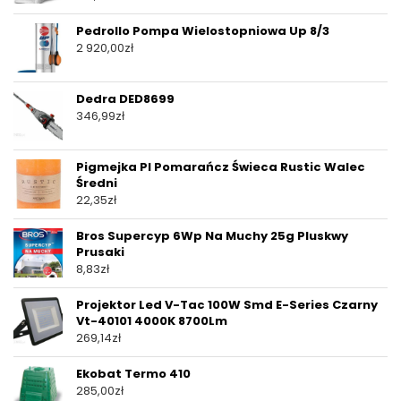
Pedrollo Pompa Wielostopniowa Up 8/3
2 920,00
zł
Dedra DED8699
346,99
zł
Pigmejka Pl Pomarańcz Świeca Rustic Walec
Średni
22,35
zł
Bros Supercyp 6Wp Na Muchy 25g Pluskwy
Prusaki
8,83
zł
Projektor Led V-Tac 100W Smd E-Series Czarny
Vt-40101 4000K 8700Lm
269,14
zł
Ekobat Termo 410
285,00
zł