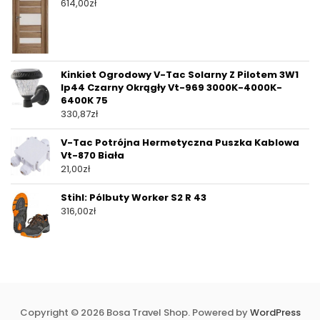
614,00
zł
Kinkiet Ogrodowy V-Tac Solarny Z Pilotem 3W1
Ip44 Czarny Okrągły Vt-969 3000K-4000K-
6400K 75
330,87
zł
V-Tac Potrójna Hermetyczna Puszka Kablowa
Vt-870 Biała
21,00
zł
Stihl: Pólbuty Worker S2 R 43
316,00
zł
Copyright © 2026 Bosa Travel Shop. Powered by
WordPress