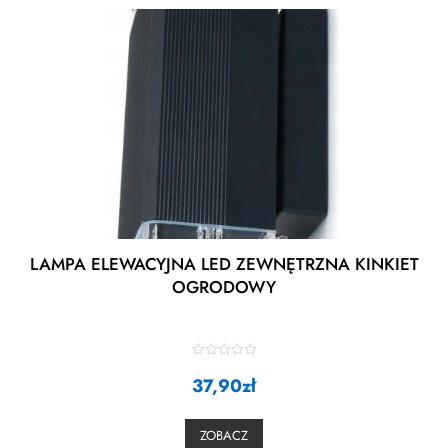
LAMPA ELEWACYJNA LED ZEWNĘTRZNA KINKIET
OGRODOWY
R
a
37,90
zł
t
e
d
0
ZOBACZ
o