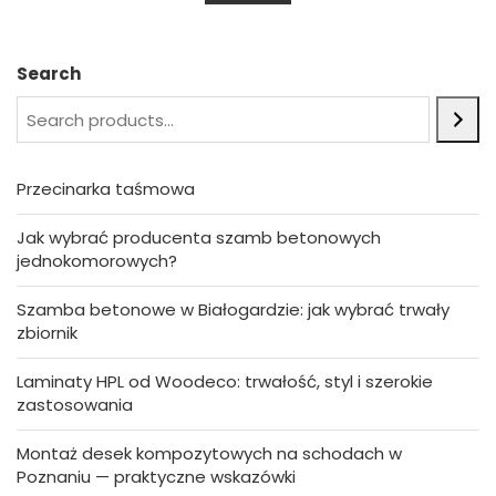
u
t
o
f
5
Search
Przecinarka taśmowa
Jak wybrać producenta szamb betonowych
jednokomorowych?
Szamba betonowe w Białogardzie: jak wybrać trwały
zbiornik
Laminaty HPL od Woodeco: trwałość, styl i szerokie
zastosowania
Montaż desek kompozytowych na schodach w
Poznaniu — praktyczne wskazówki