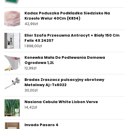
Kadax Poduszka Podkładka Siedzisko Na
Krzesło Welur 40Cm (K834)
42,99
zł
Elior Szafa Przesuwna Antracyt + Biały 150 Cm
Felix 4X 24207
1 898,00
zł
Konewka Mała Do Podlewania Domowa
Ogrodowa 1,2L
12,99
zł
Bradas Zraszacz pulsacyjny obrotowy
Metalowy Aj-Ts6022
30,00
zł
Nasiona Cebula White Lisbon Verve
14,42
zł
Invado Pasaro 4