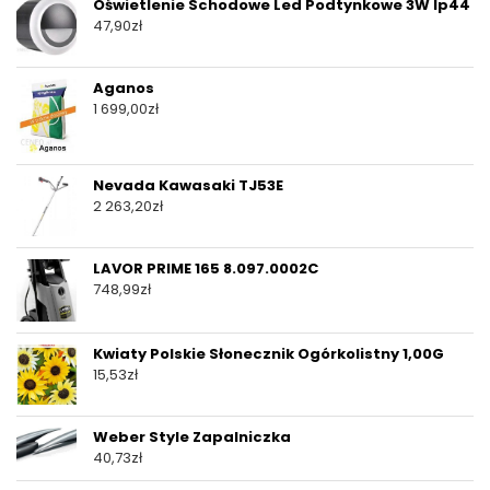
Oświetlenie Schodowe Led Podtynkowe 3W Ip44
47,90
zł
Aganos
1 699,00
zł
Nevada Kawasaki TJ53E
2 263,20
zł
LAVOR PRIME 165 8.097.0002C
748,99
zł
Kwiaty Polskie Słonecznik Ogórkolistny 1,00G
15,53
zł
Weber Style Zapalniczka
40,73
zł