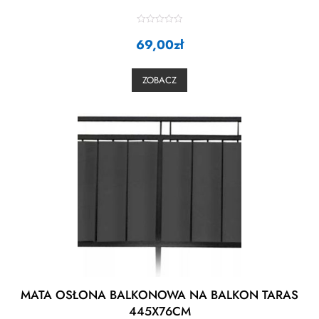
R
69,00
a
zł
t
e
d
0
ZOBACZ
o
u
t
o
f
5
MATA OSŁONA BALKONOWA NA BALKON TARAS
445X76CM