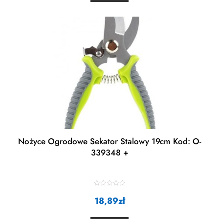
u
t
o
f
5
Nożyce Ogrodowe Sekator Stalowy 19cm Kod: O-
339348 +
R
a
18,89
zł
t
e
d