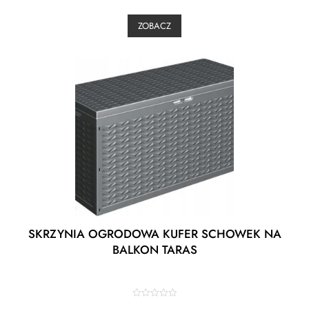
e
d
0
ZOBACZ
o
u
t
o
f
5
SKRZYNIA OGRODOWA KUFER SCHOWEK NA
BALKON TARAS
R