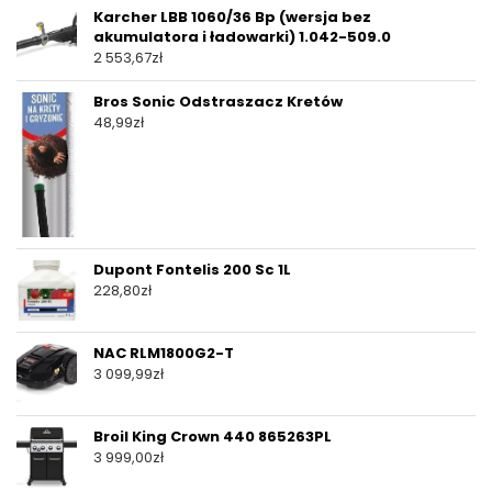
Karcher LBB 1060/36 Bp (wersja bez
akumulatora i ładowarki) 1.042-509.0
2 553,67
zł
Bros Sonic Odstraszacz Kretów
48,99
zł
Dupont Fontelis 200 Sc 1L
228,80
zł
NAC RLM1800G2-T
3 099,99
zł
Broil King Crown 440 865263PL
3 999,00
zł