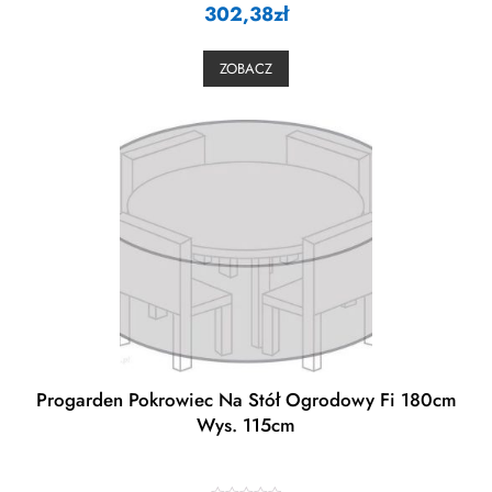
302,38
a
zł
t
e
d
0
ZOBACZ
o
u
t
o
f
5
Progarden Pokrowiec Na Stół Ogrodowy Fi 180cm
Wys. 115cm