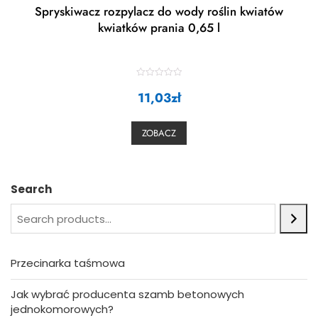
Spryskiwacz rozpylacz do wody roślin kwiatów
kwiatków prania 0,65 l
R
a
11,03
zł
t
e
d
0
ZOBACZ
o
u
t
o
f
5
Search
Przecinarka taśmowa
Jak wybrać producenta szamb betonowych
jednokomorowych?