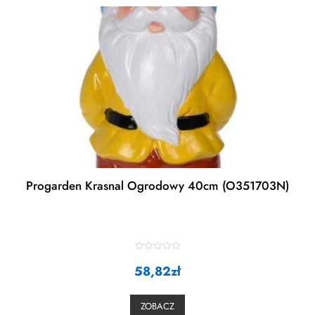
Progarden Krasnal Ogrodowy 40cm (O351703N)
R
58,82
a
zł
t
e
d
0
ZOBACZ
o