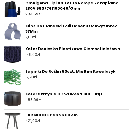
Omnigena Tipi 400 Auto Pompa Zatapialna
230V 5907761100046/Omn
234,59
zł
Klips Do Plandeki Folii Basenu Uchwyt Intex
37Mm
7,00
zł
Keter Doniczka Plastikowa Ciemnofioletowa
149,00
zł
Zapinki Do Roślin 50szt. Mix Rim Kowalczyk
17,78
zł
Keter Skrzynia Circa Wood 140L Brąz
483,69
zł
FARMCOOK Pan 26 80 cm
421,99
zł