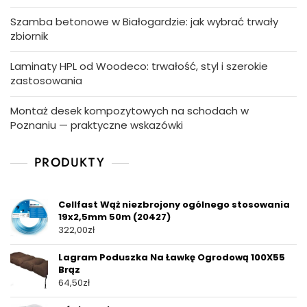
Szamba betonowe w Białogardzie: jak wybrać trwały
zbiornik
Laminaty HPL od Woodeco: trwałość, styl i szerokie
zastosowania
Montaż desek kompozytowych na schodach w
Poznaniu — praktyczne wskazówki
PRODUKTY
Cellfast Wąż niezbrojony ogólnego stosowania
19x2,5mm 50m (20427)
322,00
zł
Lagram Poduszka Na Ławkę Ogrodową 100X55
Brąz
64,50
zł