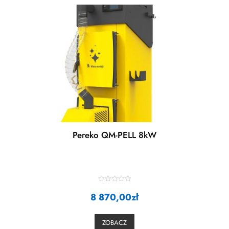
Pereko QM-PELL 8kW
R
8 870,00
a
zł
t
e
d
0
ZOBACZ
o