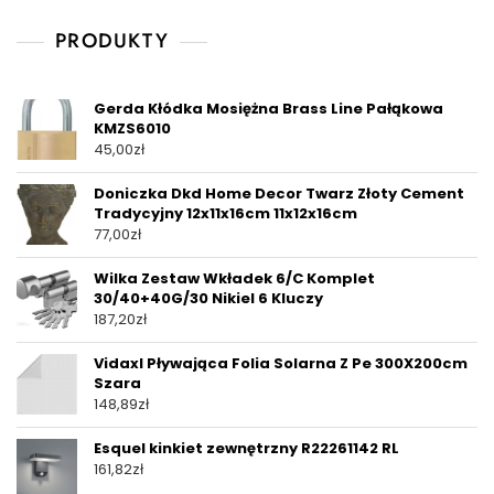
PRODUKTY
Gerda Kłódka Mosiężna Brass Line Pałąkowa
KMZS6010
45,00
zł
Doniczka Dkd Home Decor Twarz Złoty Cement
Tradycyjny 12x11x16cm 11x12x16cm
77,00
zł
Wilka Zestaw Wkładek 6/C Komplet
30/40+40G/30 Nikiel 6 Kluczy
187,20
zł
Vidaxl Pływająca Folia Solarna Z Pe 300X200cm
Szara
148,89
zł
Esquel kinkiet zewnętrzny R22261142 RL
161,82
zł