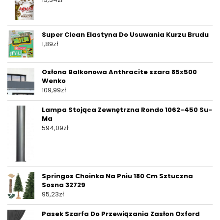
Super Clean Elastyna Do Usuwania Kurzu Brudu
1,89
zł
Osłona Balkonowa Anthracite szara 85x500
Wenko
109,99
zł
Lampa Stojąca Zewnętrzna Rondo 1062-450 Su-
Ma
594,09
zł
Springos Choinka Na Pniu 180 Cm Sztuczna
Sosna 32729
95,23
zł
Pasek Szarfa Do Przewiązania Zasłon Oxford