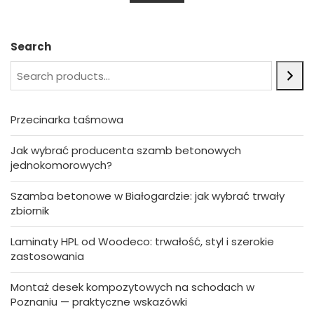
u
t
o
f
5
Search
Przecinarka taśmowa
Jak wybrać producenta szamb betonowych
jednokomorowych?
Szamba betonowe w Białogardzie: jak wybrać trwały
zbiornik
Laminaty HPL od Woodeco: trwałość, styl i szerokie
zastosowania
Montaż desek kompozytowych na schodach w
Poznaniu — praktyczne wskazówki