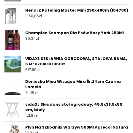
Hendi Z Patelnią Master Mini 290x480m (154700)
1 150,05
zł
Champion Szampon Dla Psów Rasy York 250Ml
30,34
zł
VIDAXL SZKLARNIA OGRODOWA, STALOWA RAMA,
6 M² 8719883796192
617,99
zł
Doniczka Misa Wisząca Mira Śr.24cm Czarna
Lamela
71,49
zł
vidaXL Składany stół ogrodowy, 45,5x38,5x50
cm, biały
121,87
zł
Płyn Na Szkodniki Warzyw 500Ml Agrecol Natura
13,34
zł