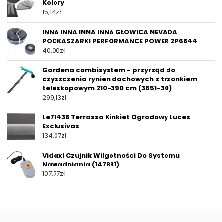
Kolory
15,14
zł
INNA INNA INNA INNA GŁOWICA NEVADA
PODKASZARKI PERFORMANCE POWER 2P6844
40,00
zł
Gardena combisystem - przyrząd do
czyszczenia rynien dachowych z trzonkiem
teleskopowym 210-390 cm (3651-30)
299,13
zł
Le71438 Terrassa Kinkiet Ogrodowy Luces
Exclusivas
134,07
zł
Vidaxl Czujnik Wilgotności Do Systemu
Nawadniania (147881)
107,77
zł