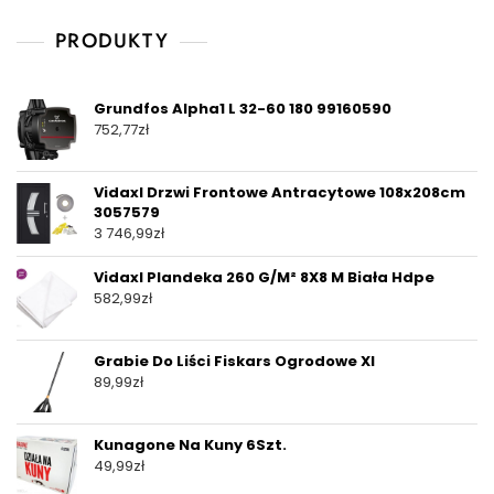
PRODUKTY
Grundfos Alpha1 L 32-60 180 99160590
752,77
zł
Vidaxl Drzwi Frontowe Antracytowe 108x208cm
3057579
3 746,99
zł
Vidaxl Plandeka 260 G/M² 8X8 M Biała Hdpe
582,99
zł
Grabie Do Liści Fiskars Ogrodowe Xl
89,99
zł
Kunagone Na Kuny 6Szt.
49,99
zł