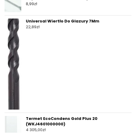
8,99
zł
Universal Wiertło Do Glazury 7Mm
22,89
zł
Termet EcoCondens Gold Plus 20
(WKJ4601000000)
4 305,00
zł