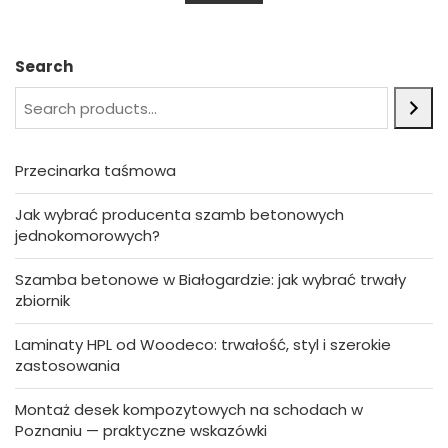
u
t
o
f
5
Search
Przecinarka taśmowa
Jak wybrać producenta szamb betonowych
jednokomorowych?
Szamba betonowe w Białogardzie: jak wybrać trwały
zbiornik
Laminaty HPL od Woodeco: trwałość, styl i szerokie
zastosowania
Montaż desek kompozytowych na schodach w
Poznaniu — praktyczne wskazówki