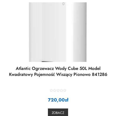
Atlantic Ogrzewacz Wody Cube 50L Model
Kwadratowy Pojemność Wiszący Pionowo 841286
R
720,00
a
zł
t
e
d
0
ZOBACZ
o