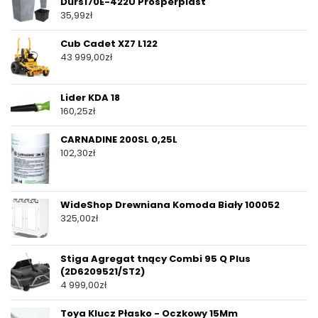
Durs170E-422U Prosperplast
35,99
zł
Cub Cadet XZ7 L122
43 999,00
zł
Lider KDA 18
160,25
zł
CARNADINE 200SL 0,25L
102,30
zł
WideShop Drewniana Komoda Biały 100052
325,00
zł
Stiga Agregat tnący Combi 95 Q Plus
(2D6209521/ST2)
4 999,00
zł
Toya Klucz Płasko - Oczkowy 15Mm