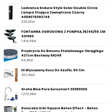
Ledvance Endura Style Solar Double Circle
Lampa Stojąca Zewnętrzna Czarny
4058075392748
220,00
zł
FONTANNA OGRODOWA Z POMPKĄ 35/45/55 CM
401360
1 414,49
zł
Przykrycie Do Basenu Stelażowego Okrągłego
427cm Bestway 58248
64,35
zł
Hi Wysuwany Kosz Do Szafki, 50 Cm
207,49
zł
Grohe Blue Pure Eurosmart 30383000
1 273,28
zł
Doniczka Urbi Square Beton Effect - Beton