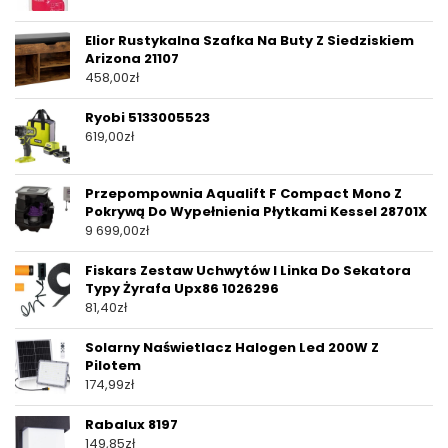
Elior Rustykalna Szafka Na Buty Z Siedziskiem
Arizona 21107
458,00
zł
Ryobi 5133005523
619,00
zł
Przepompownia Aqualift F Compact Mono Z
Pokrywą Do Wypełnienia Płytkami Kessel 28701X
9 699,00
zł
Fiskars Zestaw Uchwytów I Linka Do Sekatora
Typy Żyrafa Upx86 1026296
81,40
zł
Solarny Naświetlacz Halogen Led 200W Z
Pilotem
174,99
zł
Rabalux 8197
149,85
zł