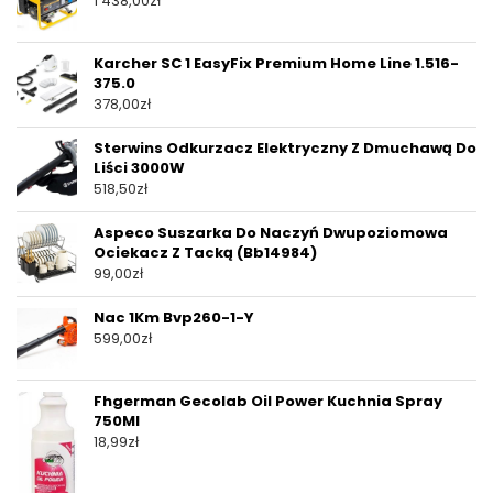
1 438,00
zł
Karcher SC 1 EasyFix Premium Home Line 1.516-
375.0
378,00
zł
Sterwins Odkurzacz Elektryczny Z Dmuchawą Do
Liści 3000W
518,50
zł
Aspeco Suszarka Do Naczyń Dwupoziomowa
Ociekacz Z Tacką (Bb14984)
99,00
zł
Nac 1Km Bvp260-1-Y
599,00
zł
Fhgerman Gecolab Oil Power Kuchnia Spray
750Ml
18,99
zł