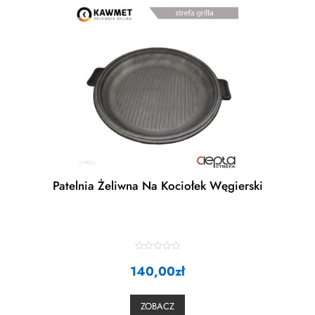
Patelnia Żeliwna Na Kociołek Węgierski
R
140,00
a
zł
t
e
d
0
ZOBACZ
o