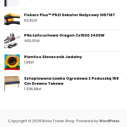
Fiskars Plus™ P521 Sekator Nożycowy 1057167
62,82
zł
Piła Łańcuchowa Oregon Cs1500 2400W
400,00
zł
Plantico Słonecznik Jadalny
1,99
zł
Sztaplowana Ławka Ogrodowa Z Poduszką 159
Cm Drewno Tekowe
1 336,68
zł
Copyright © 2026 Bosa Travel Shop. Powered by
WordPress