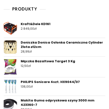
PRODUKTY
Kraft&Dele KD161
2 849,00
zł
Doniczka Donica Osłonka Ceramiczna Cylinder
Złota ⌀12cm
28,99
zł
Mączka Bazaltowa Target 3 Kg
12,50
zł
PHILIPS Sonicare 4szt. HX9044/07
138,00
zł
Makita Guma odpryskowa szyny 3000 mm
423360-7