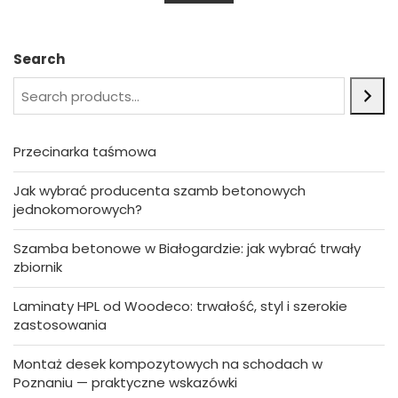
u
t
o
f
5
Search
Przecinarka taśmowa
Jak wybrać producenta szamb betonowych
jednokomorowych?
Szamba betonowe w Białogardzie: jak wybrać trwały
zbiornik
Laminaty HPL od Woodeco: trwałość, styl i szerokie
zastosowania
Montaż desek kompozytowych na schodach w
Poznaniu — praktyczne wskazówki