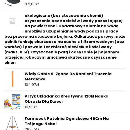
871,00
zł
ekologiczne (bez stosowania chemii)
czyszczenie bez zacieków i wody pozostającej
na powierzchni. Dodatkowy zbiornik na wodę
umożliwia uzupełnianie wody podczas pracy
bez przerw na studzenie bojlera. Odkurzacz parowy może
pełnić funkcję okurzacza na sucho z filtrem wodnym (bez
worków) i pozwala też zbierać niewielkie ilości wody
(maks. 0.5l). Czyszczenie parą i odsysanie jej w jednym
przejściu roboczym umożliwia skuteczne czyszczenie
okien
Widły Gable 9-Zębne Do Kamieni Tłucznia
Metalowe
104,97
zł
Artyk Układanka Kreatywna 120El Nauka
Obrazki Dla Dzieci
16,99
zł
Farmcook Patelnia Ogniskowa 46Cm Na
Trójnogu Nobel
283,24
zł