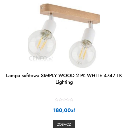
Lampa sufitowa SIMPLY WOOD 2 PŁ WHITE 4747 TK
Lighting
R
180,00
a
zł
t
e
d
0
ZOBACZ
o