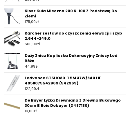
Klosz Kula Mleczna 200 K-100 Z Podstawą Do
Ziemi
175,00
zł
Karcher zestaw do czyszczenia elewacji i szyb
2.644-249.0
600,00
zł
Duży Znicz Kapliczka Dekoracyjny Zniczy Led
Róża
44,99
zł
Ledvance ST5HO80-1.5M 37W/840 HF
4058075542969 (542969)
122,99
zł
De Buyer Łyżka Drewniana Z Drewna Bukowego
30cm B Bois Debuyer (D487130)
19,00
zł