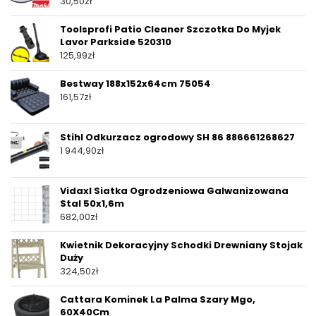
30,50
zł
Toolsprofi Patio Cleaner Szczotka Do Myjek
Lavor Parkside 520310
125,99
zł
Bestway 188x152x64cm 75054
161,57
zł
Stihl Odkurzacz ogrodowy SH 86 886661268627
1 944,90
zł
Vidaxl Siatka Ogrodzeniowa Galwanizowana
Stal 50x1,6m
682,00
zł
Kwietnik Dekoracyjny Schodki Drewniany Stojak
Duży
324,50
zł
Cattara Kominek La Palma Szary Mgo,
60X40Cm