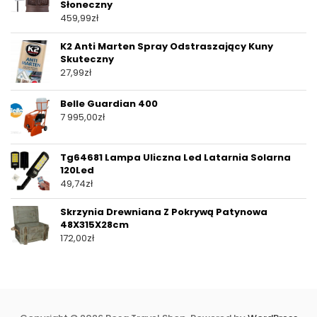
Słoneczny
459,99
zł
K2 Anti Marten Spray Odstraszający Kuny
Skuteczny
27,99
zł
Belle Guardian 400
7 995,00
zł
Tg64681 Lampa Uliczna Led Latarnia Solarna
120Led
49,74
zł
Skrzynia Drewniana Z Pokrywą Patynowa
48X315X28cm
172,00
zł