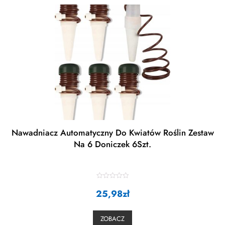
Nawadniacz Automatyczny Do Kwiatów Roślin Zestaw
Na 6 Doniczek 6Szt.
R
25,98
a
zł
t
e
d
0
ZOBACZ
o