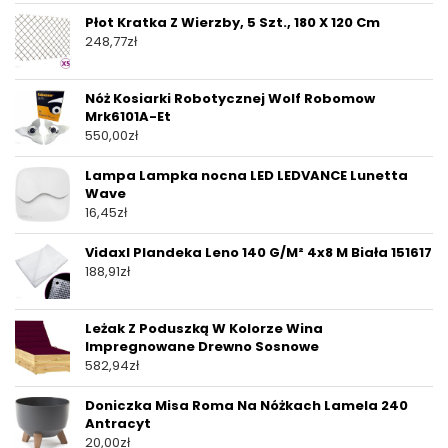
Płot Kratka Z Wierzby, 5 Szt., 180 X 120 Cm
248,77
zł
Nóż Kosiarki Robotycznej Wolf Robomow
Mrk6101A-Et
550,00
zł
Lampa Lampka nocna LED LEDVANCE Lunetta
Wave
16,45
zł
Vidaxl Plandeka Leno 140 G/M² 4x8 M Biała 151617
188,91
zł
Leżak Z Poduszką W Kolorze Wina
Impregnowane Drewno Sosnowe
582,94
zł
Doniczka Misa Roma Na Nóżkach Lamela 240
Antracyt
20,00
zł