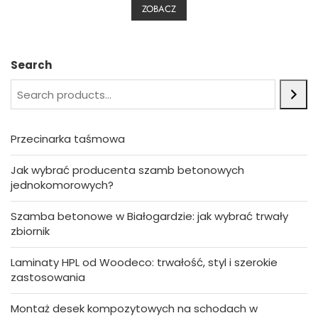
0
ZOBACZ
o
u
t
o
f
5
Search
Przecinarka taśmowa
Jak wybrać producenta szamb betonowych
jednokomorowych?
Szamba betonowe w Białogardzie: jak wybrać trwały
zbiornik
Laminaty HPL od Woodeco: trwałość, styl i szerokie
zastosowania
Montaż desek kompozytowych na schodach w