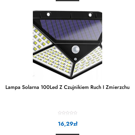
u
t
o
f
5
Lampa Solarna 100Led Z Czujnikiem Ruch I Zmierzchu
R
16,29
a
zł
t
e
d