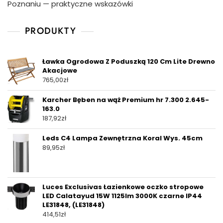
Poznaniu — praktyczne wskazówki
PRODUKTY
Ławka Ogrodowa Z Poduszką 120 Cm Lite Drewno
Akacjowe
765,00
zł
Karcher Bęben na wąż Premium hr 7.300 2.645-
163.0
187,92
zł
Leds C4 Lampa Zewnętrzna Koral Wys. 45cm
89,95
zł
Luces Exclusivas Łazienkowe oczko stropowe
LED Calatayud 15W 1125lm 3000K czarne IP44
LE31848, (LE31848)
414,51
zł