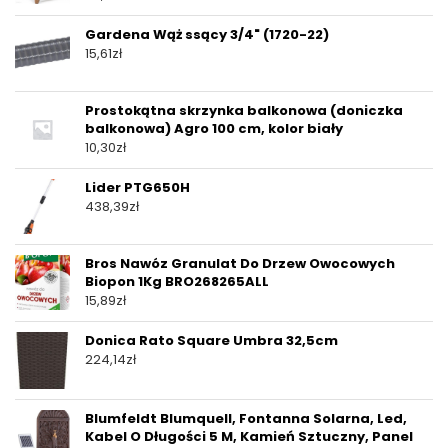
Gardena Wąż ssący 3/4" (1720-22)
15,61
zł
Prostokątna skrzynka balkonowa (doniczka
balkonowa) Agro 100 cm, kolor biały
10,30
zł
Lider PTG650H
438,39
zł
Bros Nawóz Granulat Do Drzew Owocowych
Biopon 1Kg BRO268265ALL
15,89
zł
Donica Rato Square Umbra 32,5cm
224,14
zł
Blumfeldt Blumquell, Fontanna Solarna, Led,
Kabel O Długości 5 M, Kamień Sztuczny, Panel