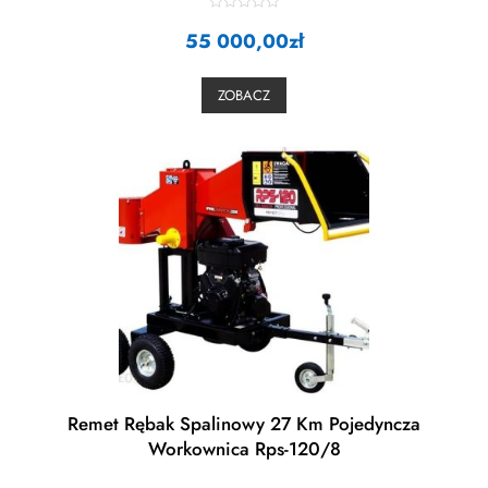
R
55 000,00
a
zł
t
e
d
0
ZOBACZ
o
u
t
o
f
5
Remet Rębak Spalinowy 27 Km Pojedyncza
Workownica Rps-120/8