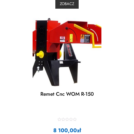
0
ZOBACZ
o
u
t
o
f
5
Remet Cnc WOM R-150
R
8 100,00
a
zł
t