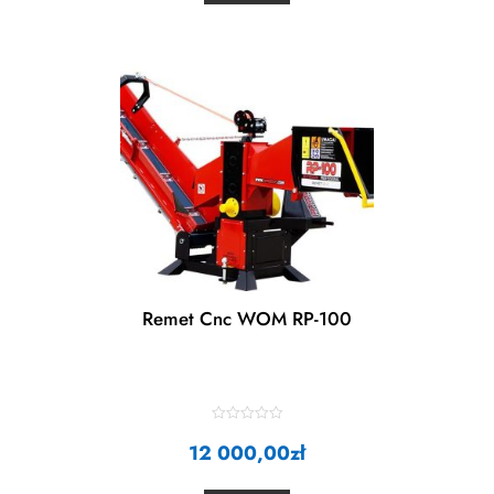
u
t
o
f
5
Remet Cnc WOM RP-100
R
12 000,00
a
zł
t
e
d