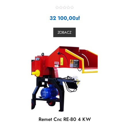
R
32 100,00
a
zł
t
e
d
0
ZOBACZ
o
u
t
o
f
5
Remet Cnc RE-80 4 KW