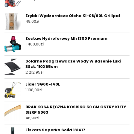
Zrębki Wędzarnicze Olcha Kl-08/60L Grillpal
49,00
zł
Zestaw Hydroforowy Mh 1300 Premium
1 400,00
zł
Solarne Podgrzewacze Wody W Basenie Łuki
3Szt. 110X65cm
2 212,95
zł
Lider SG60-140L
1 198,00
zł
BRAK KOSA RĘCZNA KOSISKO 50 CM OSTRY KUTY
SIERP 5063
46,99
zł
Fiskars Saperka Solid 131417