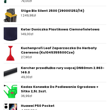
79,00
zł
Stiga Bio Silent 2500 (290001252/14)
1 249,98
zł
Keter Doniczka Plastikowa Ciemnofioletowa
149,00
zł
Kuchenprofi Leaf Zaparzaczka Do Herbaty
Czerwona (Ku1045355500Cze)
27,90
zł
Karcher przedłużka rury ssącej DN60mm 2.863-
149.0
49,00
zł
Kadax Konewka Do Podlewania Ogrodowa +
Sitko 2,5L 2szt.
36,99
zł
Huawei P50 Pocket