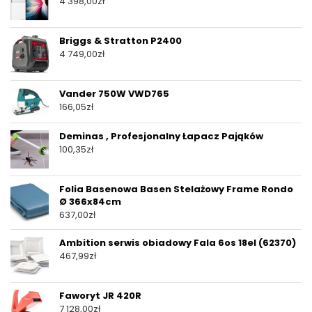
4 398,00
zł
Briggs & Stratton P2400
4 749,00
zł
Vander 750W VWD765
166,05
zł
Deminas , Profesjonalny Łapacz Pająków
100,35
zł
Folia Basenowa Basen Stelażowy Frame Rondo
Ø 366x84cm
637,00
zł
Ambition serwis obiadowy Fala 6os 18el (62370)
467,99
zł
Faworyt JR 420R
7 128,00
zł