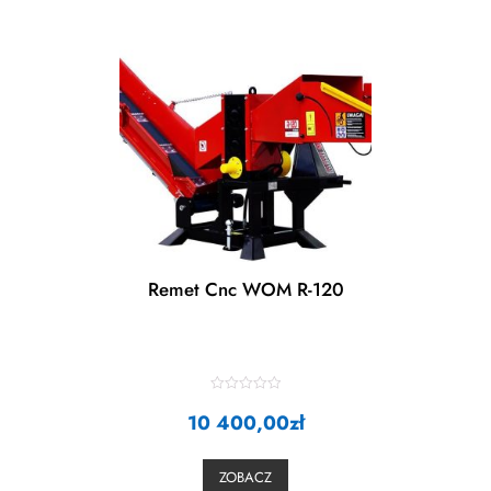
Remet Cnc WOM R-120
R
10 400,00
a
zł
t
e
d
0
ZOBACZ
o