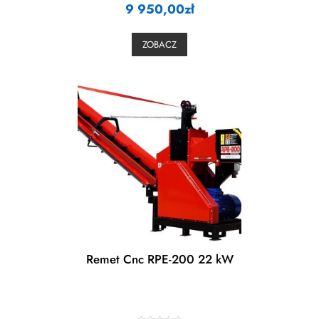
9 950,00
a
zł
t
e
d
0
ZOBACZ
o
u
t
o
f
5
Remet Cnc RPE-200 22 kW