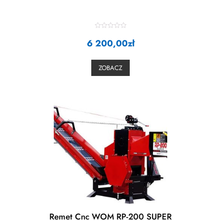
R
6 200,00
a
zł
t
e
d
0
ZOBACZ
o
u
t
o
f
5
Remet Cnc WOM RP-200 SUPER