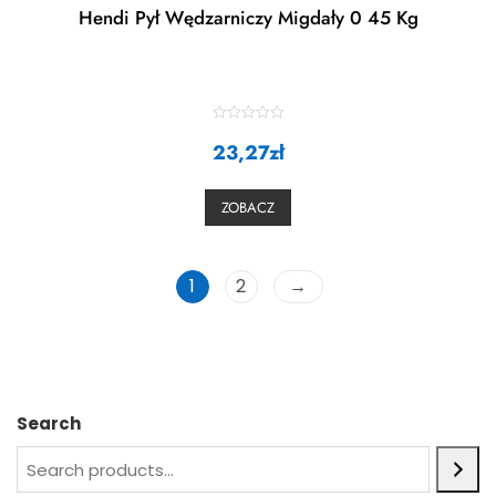
Hendi Pył Wędzarniczy Migdały 0 45 Kg
R
23,27
a
zł
t
e
d
0
ZOBACZ
o
u
t
o
f
5
1
2
→
Search