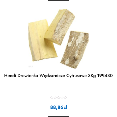
u
t
o
f
5
Hendi Drewienka Wędzarnicze Cytrusowe 3Kg 199480
R
88,86
a
zł
t
e
d