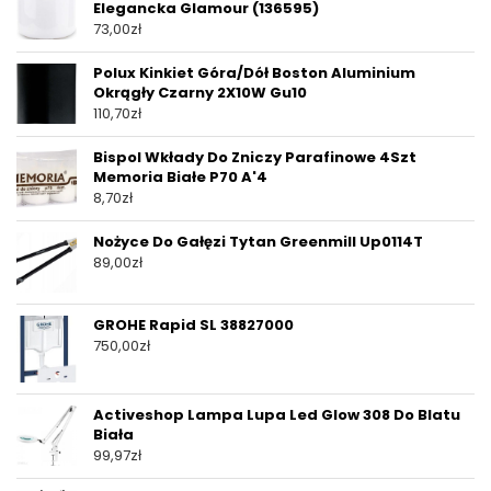
Elegancka Glamour (136595)
73,00
zł
Polux Kinkiet Góra/Dół Boston Aluminium
Okrągły Czarny 2X10W Gu10
110,70
zł
Bispol Wkłady Do Zniczy Parafinowe 4Szt
Memoria Białe P70 A'4
8,70
zł
Nożyce Do Gałęzi Tytan Greenmill Up0114T
89,00
zł
GROHE Rapid SL 38827000
750,00
zł
Activeshop Lampa Lupa Led Glow 308 Do Blatu
Biała
99,97
zł