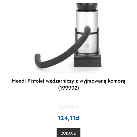
Hendi Pistolet wędzarniczy z wyjmowaną komorą
(199992)
R
124,11
a
zł
t
e
d
0
ZOBACZ
o