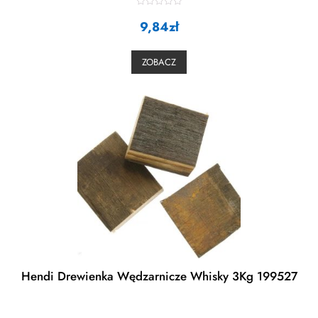
R
a
9,84
zł
t
e
d
0
ZOBACZ
o
u
t
o
f
5
Hendi Drewienka Wędzarnicze Whisky 3Kg 199527