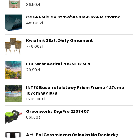
36,50
zł
Oase Folia do Stawów 50650 6x4 M Czarna
459,00
zł
Kwietnik 3Szt. Złoty Ornament
749,00
zł
Etui wzór Aerial iPHONE 12 Mini
29,99
zł
INTEX Basen stelażowy Prism Frame 427cm x
107cm WP1879
1 299,00
zł
Greenworks DigiPro 2203407
661,00
zł
Art-Pol Ceramiczna Osłonka Na Doniczkę