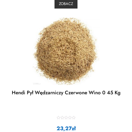
0
ZOBACZ
o
u
t
o
f
5
Hendi Pył Wędzarniczy Czerwone Wino 0 45 Kg
R
23,27
a
zł
t