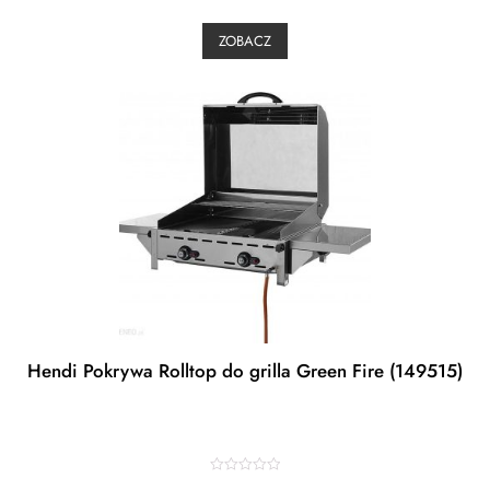
e
d
0
ZOBACZ
o
u
t
o
f
5
Hendi Pokrywa Rolltop do grilla Green Fire (149515)
R