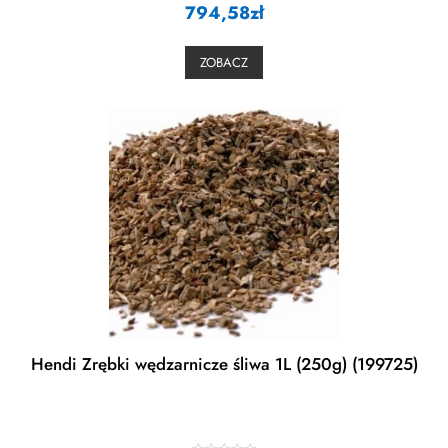
794,58
a
zł
t
e
d
0
ZOBACZ
o
u
t
o
f
5
Hendi Zrębki wędzarnicze śliwa 1L (250g) (199725)