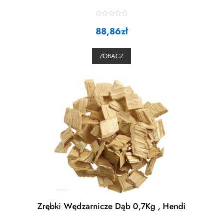
R
88,86
a
zł
t
e
d
0
ZOBACZ
o
u
t
o
f
5
Zrębki Wędzarnicze Dąb 0,7Kg , Hendi