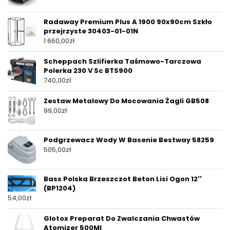
Radaway Premium Plus A 1900 90x90cm Szkło
przejrzyste 30403-01-01N
1 660,00
zł
Scheppach Szlifierka Taśmowo-Tarczowa
Polerka 230 V Sc BTS900
740,00
zł
Zestaw Metalowy Do Mocowania Żagli GB508
99,00
zł
Podgrzewacz Wody W Basenie Bestway 58259
505,00
zł
Bass Polska Brzeszczot Beton Lisi Ogon 12''
(BP1204)
54,00
zł
Glotox Preparat Do Zwalczania Chwastów
Atomizer 500Ml