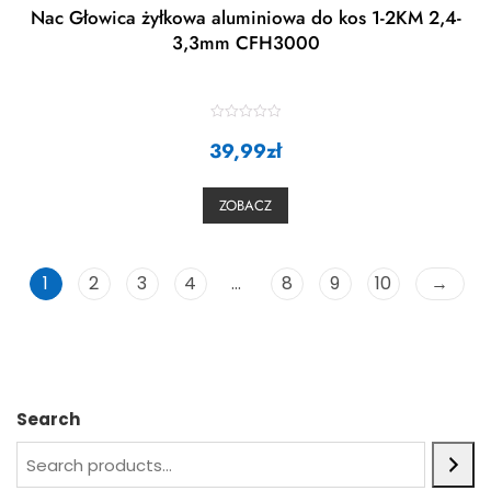
Nac Głowica żyłkowa aluminiowa do kos 1-2KM 2,4-
3,3mm CFH3000
R
39,99
a
zł
t
e
d
0
ZOBACZ
o
u
t
o
f
5
1
2
3
4
…
8
9
10
→
Search