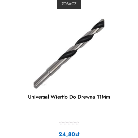
0
ZOBACZ
o
u
t
o
f
5
Universal Wiertło Do Drewna 11Mm
R
24,80
a
zł
t