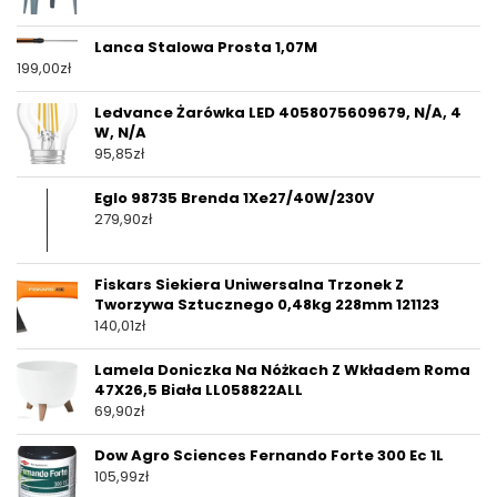
Lanca Stalowa Prosta 1,07M
199,00
zł
Ledvance Żarówka LED 4058075609679, N/A, 4
W, N/A
95,85
zł
Eglo 98735 Brenda 1Xe27/40W/230V
279,90
zł
Fiskars Siekiera Uniwersalna Trzonek Z
Tworzywa Sztucznego 0,48kg 228mm 121123
140,01
zł
Lamela Doniczka Na Nóżkach Z Wkładem Roma
47X26,5 Biała LL058822ALL
69,90
zł
Dow Agro Sciences Fernando Forte 300 Ec 1L
105,99
zł