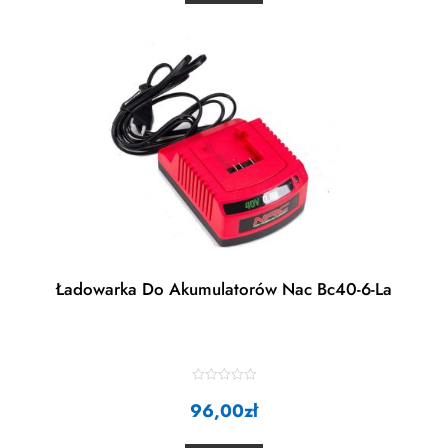
u
t
o
f
5
Ładowarka Do Akumulatorów Nac Bc40-6-La
R
96,00
a
zł
t
e
d