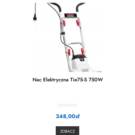
Nac Elektryczna Tie75-S 750W
R
348,00
a
zł
t
e
d
0
ZOBACZ
o