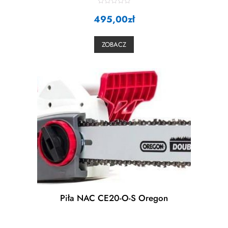
R
495,00
a
zł
t
e
d
0
ZOBACZ
o
u
t
o
f
5
Piła NAC CE20-O-S Oregon