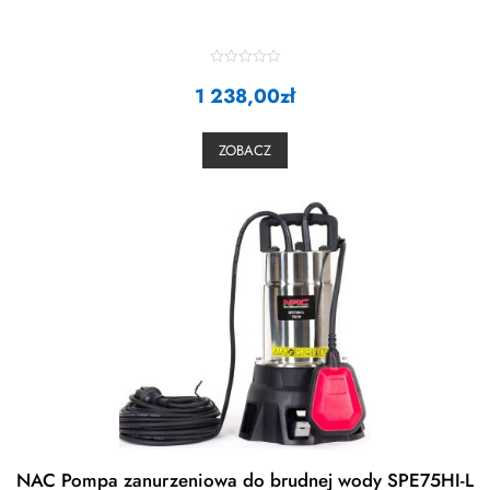
R
1 238,00
a
zł
t
e
d
0
ZOBACZ
o
u
t
o
f
5
NAC Pompa zanurzeniowa do brudnej wody SPE75HI-L