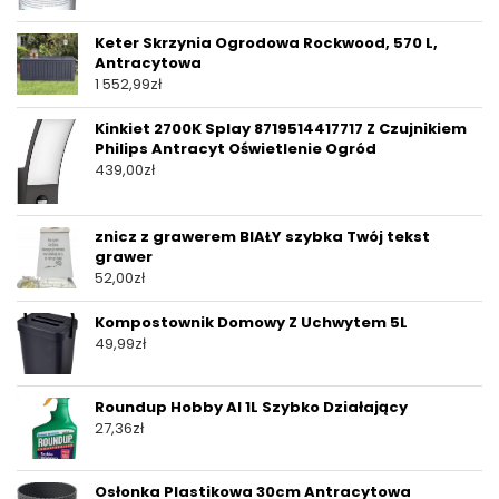
Keter Skrzynia Ogrodowa Rockwood, 570 L,
Antracytowa
1 552,99
zł
Kinkiet 2700K Splay 8719514417717 Z Czujnikiem
Philips Antracyt Oświetlenie Ogród
439,00
zł
znicz z grawerem BIAŁY szybka Twój tekst
grawer
52,00
zł
Kompostownik Domowy Z Uchwytem 5L
49,99
zł
Roundup Hobby Al 1L Szybko Działający
27,36
zł
Osłonka Plastikowa 30cm Antracytowa