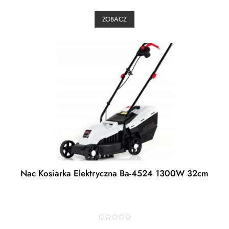
e
d
0
ZOBACZ
o
u
t
o
f
5
Nac Kosiarka Elektryczna Ba-4524 1300W 32cm
R