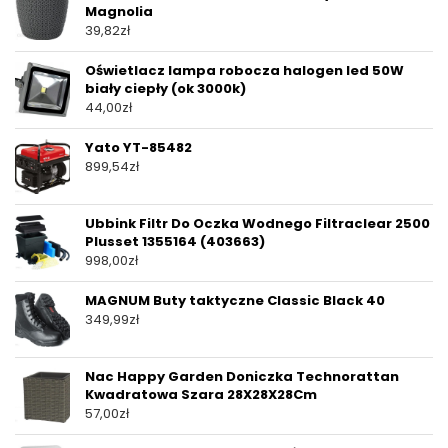
Magnolia
39,82
zł
Oświetlacz lampa robocza halogen led 50W
biały ciepły (ok 3000k)
44,00
zł
Yato YT-85482
899,54
zł
Ubbink Filtr Do Oczka Wodnego Filtraclear 2500
Plusset 1355164 (403663)
998,00
zł
MAGNUM Buty taktyczne Classic Black 40
349,99
zł
Nac Happy Garden Doniczka Technorattan
Kwadratowa Szara 28X28X28Cm
57,00
zł