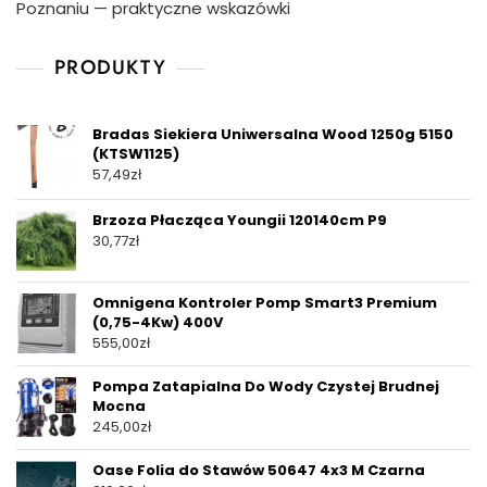
Poznaniu — praktyczne wskazówki
PRODUKTY
Bradas Siekiera Uniwersalna Wood 1250g 5150
(KTSW1125)
57,49
zł
Brzoza Płacząca Youngii 120140cm P9
30,77
zł
Omnigena Kontroler Pomp Smart3 Premium
(0,75-4Kw) 400V
555,00
zł
Pompa Zatapialna Do Wody Czystej Brudnej
Mocna
245,00
zł
Oase Folia do Stawów 50647 4x3 M Czarna