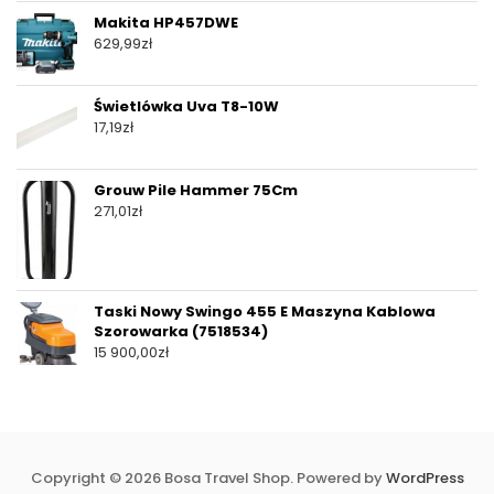
Makita HP457DWE
629,99
zł
Świetlówka Uva T8-10W
17,19
zł
Grouw Pile Hammer 75Cm
271,01
zł
Taski Nowy Swingo 455 E Maszyna Kablowa
Szorowarka (7518534)
15 900,00
zł
Copyright © 2026 Bosa Travel Shop. Powered by
WordPress