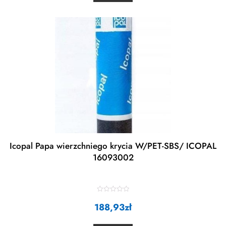
u
t
o
f
5
Icopal Papa wierzchniego krycia W/PET-SBS/ ICOPAL
16093002
R
188,93
a
zł
t
e
d