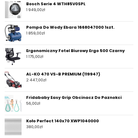
Bosch Serie 4 WTH85V0SPL
1 949,00
zł
Pompa Do Wody Ebara 1668047000 1szt.
1 859,00
zł
Ergonomiczny Fotel Biurowy Ergo 500 Czarny
1 175,00
zł
AL-KO 470 VS-B PREMIUM (119947)
2 447,00
zł
Fridababy Easy Grip Obcinacz Do Paznokci
56,00
zł
Koło Perfect 140x70 XWP1040000
380,00
zł