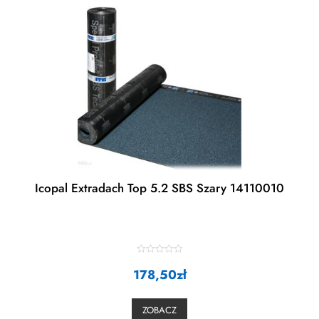
Icopal Extradach Top 5.2 SBS Szary 14110010
R
178,50
a
zł
t
e
d
0
ZOBACZ
o