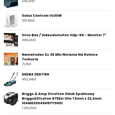
219,00
zł
Salus Controls Vs30W
310,99
zł
Orno Bax / Videodomofon Vdp-50 - Monitor 7"
399,00
zł
Nematodes Sc 25 Mln Nicienie Na Rolnice
Turkucia
71,19
zł
DEDRA DED7198
452,48
zł
Briggs & Amp Stratton Silnik Spalinowy
Briggs&Straton 675Exi Ohv 72mm x 22,2mm
104M020046H5YY0001
1 130,00
zł