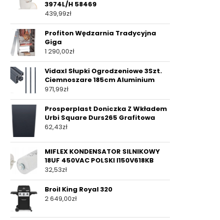
3974L/H 58469
439,99
zł
Profiton Wędzarnia Tradycyjna
Giga
1 290,00
zł
Vidaxl Słupki Ogrodzeniowe 3Szt.
Ciemnoszare 185cm Aluminium
971,99
zł
Prosperplast Doniczka Z Wkładem
Urbi Square Durs265 Grafitowa
62,43
zł
MIFLEX KONDENSATOR SILNIKOWY
18UF 450VAC POLSKI I150V618KB
32,53
zł
Broil King Royal 320
2 649,00
zł