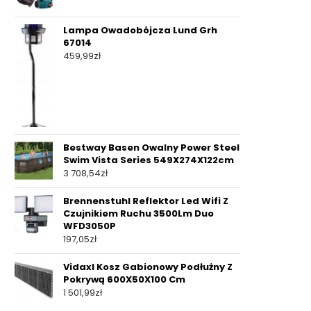
Lampa Owadobójcza Lund Grh
67014
459,99
zł
Bestway Basen Owalny Power Steel
Swim Vista Series 549X274X122cm
3 708,54
zł
Brennenstuhl Reflektor Led Wifi Z
Czujnikiem Ruchu 3500Lm Duo
WFD3050P
197,05
zł
Vidaxl Kosz Gabionowy Podłużny Z
Pokrywą 600X50X100 Cm
1 501,99
zł