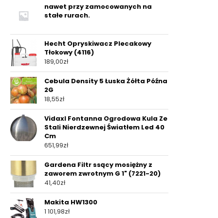
nawet przy zamocowanych na
stałe rurach.
Hecht Opryskiwacz Plecakowy
Tłokowy (4116)
189,00
zł
Cebula Density 5 Łuska Żółta Późna
2G
18,55
zł
Vidaxl Fontanna Ogrodowa Kula Ze
Stali Nierdzewnej Światłem Led 40
Cm
651,99
zł
Gardena Filtr ssący mosiężny z
zaworem zwrotnym G 1" (7221-20)
41,40
zł
Makita HW1300
1 101,98
zł