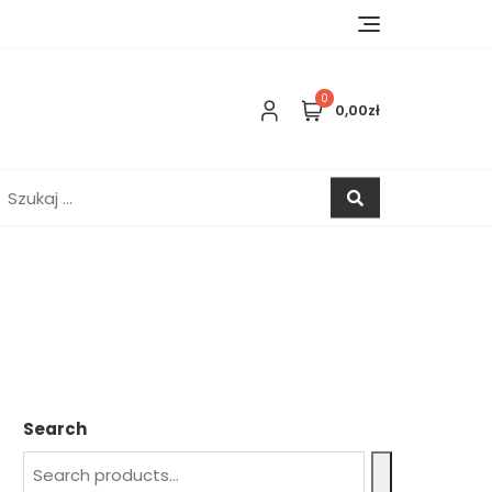
0
0,00zł
zukaj:
Search