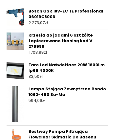
Bosch GSR 18V-EC TE Professional
06019C8006
2 273,07
zł
Krzesła do jadalni 6 szt żółte
tapicerowane tkaniną kod V
276989
1 708,99
zł
Faro Led Naświetlacz 20W 1600Lm
Ip65 4000K
33,50
zł
Lampa Stojąca Zewnętrzna Rondo
1062-450 Su-Ma
594,09
zł
Bestway Pompa Filtrująca
Flowclear Skimatic Do Basenu