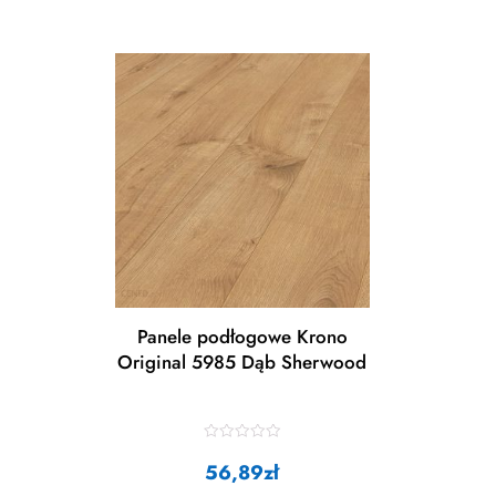
Panele podłogowe Krono
Original 5985 Dąb Sherwood
R
a
56,89
zł
t
e