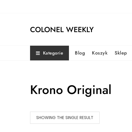
Skip
to
content
COLONEL WEEKLY
Blog
Koszyk
Sklep
Kategorie
Krono Original
SHOWING THE SINGLE RESULT