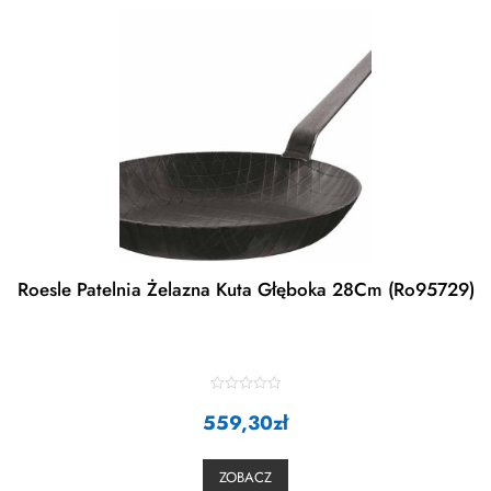
Roesle Patelnia Żelazna Kuta Głęboka 28Cm (Ro95729)
R
559,30
a
zł
t
e
d
0
ZOBACZ
o