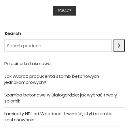
e
d
0
ZOBACZ
o
u
t
o
f
5
Search
Przecinarka taśmowa
Jak wybrać producenta szamb betonowych
jednokomorowych?
Szamba betonowe w Białogardzie: jak wybrać trwały
zbiornik
Laminaty HPL od Woodeco: trwałość, styl i szerokie
zastosowania