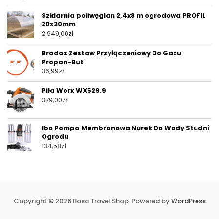
Szklarnia poliwęglan 2,4x8 m ogrodowa PROFIL
20x20mm
2 949,00
zł
Bradas Zestaw Przyłączeniowy Do Gazu
Propan-But
36,99
zł
Piła Worx WX529.9
379,00
zł
Ibo Pompa Membranowa Nurek Do Wody Studni
Ogrodu
134,58
zł
Copyright © 2026 Bosa Travel Shop. Powered by
WordPress