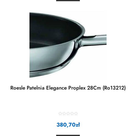
u
t
o
f
5
Roesle Patelnia Elegance Proplex 28Cm (Ro13212)
R
380,70
a
zł
t
e
d