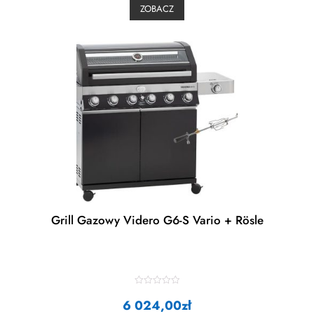
0
ZOBACZ
o
u
t
o
f
5
Grill Gazowy Videro G6-S Vario + Rösle
R
6 024,00
a
zł
t