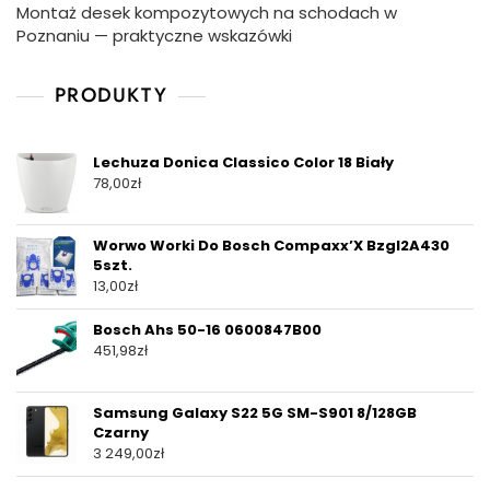
Montaż desek kompozytowych na schodach w
Poznaniu — praktyczne wskazówki
PRODUKTY
Lechuza Donica Classico Color 18 Biały
78,00
zł
Worwo Worki Do Bosch Compaxx’X Bzgl2A430
5szt.
13,00
zł
Bosch Ahs 50-16 0600847B00
451,98
zł
Samsung Galaxy S22 5G SM-S901 8/128GB
Czarny
3 249,00
zł