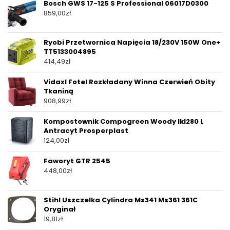
Bosch GWS 17-125 S Professional 06017D0300
859,00
zł
Ryobi Przetwornica Napięcia 18/230V 150W One+
TT5133004895
414,49
zł
Vidaxl Fotel Rozkładany Winna Czerwień Obity
Tkaniną
908,99
zł
Kompostownik Compogreen Woody Ikl280 L
Antracyt Prosperplast
124,00
zł
Faworyt GTR 2545
448,00
zł
Stihl Uszczelka Cylindra Ms341 Ms361 361C
Oryginał
19,81
zł