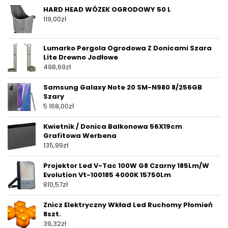
HARD HEAD WÓZEK OGRODOWY 50 L
119,00
zł
Lumarko Pergola Ogrodowa Z Donicami Szara
Lite Drewno Jodłowe
498,69
zł
Samsung Galaxy Note 20 SM-N980 8/256GB
Szary
5 168,00
zł
Kwietnik / Donica Balkonowa 56X19cm
Grafitowa Werbena
135,99
zł
Projektor Led V-Tac 100W G8 Czarny 185Lm/W
Evolution Vt-100185 4000K 15750Lm
810,57
zł
Znicz Elektryczny Wkład Led Ruchomy Płomień
8szt.
39,32
zł