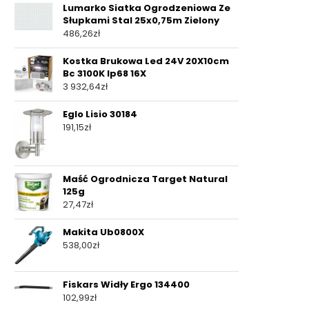
Lumarko Siatka Ogrodzeniowa Ze
Słupkami Stal 25x0,75m Zielony
486,26
zł
Kostka Brukowa Led 24V 20X10cm
Bc 3100K Ip68 16X
3 932,64
zł
Eglo Lisio 30184
191,15
zł
Maść Ogrodnicza Target Natural
125g
27,47
zł
Makita Ub0800X
538,00
zł
Fiskars Widły Ergo 134400
102,99
zł