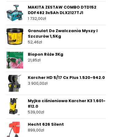
MAKITA ZESTAW COMBO DTD152
DDF482 3x5Ah DLX2127TJ1
1 732,00
zł
Granulat Do Zwalczania Myszy I
Szczurów 1,5Kg
52,46
zł
Biopon Róże 3Kg
21,85
zł
Karcher HD 5/17 Cx Plus 1.520-942.0
3 900,00
zł
Myjka ciśnieniowa Karcher K3 1.601-
812.0
539,00
zł
Hecht 626 Silent
899,00
zł