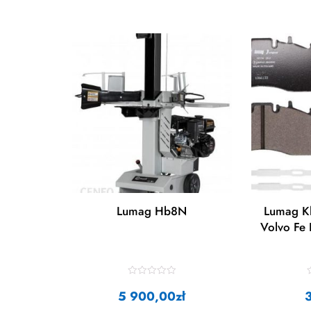
Lumag Hb8N
Lumag K
Volvo Fe
R
a
5 900,00
zł
t
t
e