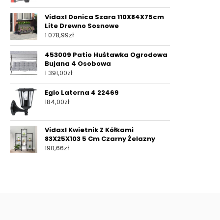
Vidaxl Donica Szara 110X84X75cm
Lite Drewno Sosnowe
1 078,99
zł
453009 Patio Huśtawka Ogrodowa
Bujana 4 Osobowa
1 391,00
zł
Eglo Laterna 4 22469
184,00
zł
Vidaxl Kwietnik Z Kółkami
83X25X103 5 Cm Czarny Żelazny
190,66
zł