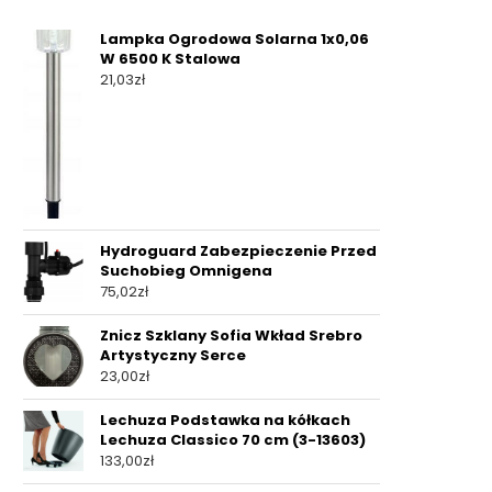
Lampka Ogrodowa Solarna 1x0,06
W 6500 K Stalowa
21,03
zł
Hydroguard Zabezpieczenie Przed
Suchobieg Omnigena
75,02
zł
Znicz Szklany Sofia Wkład Srebro
Artystyczny Serce
23,00
zł
Lechuza Podstawka na kółkach
Lechuza Classico 70 cm (3-13603)
133,00
zł