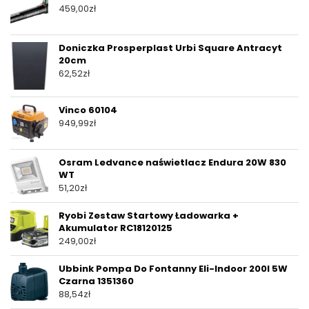
459,00
zł
Doniczka Prosperplast Urbi Square Antracyt
20cm
62,52
zł
Vinco 60104
949,99
zł
Osram Ledvance naświetlacz Endura 20W 830
WT
51,20
zł
Ryobi Zestaw Startowy Ładowarka +
Akumulator RC18120125
249,00
zł
Ubbink Pompa Do Fontanny Eli-Indoor 200I 5W
Czarna 1351360
88,54
zł