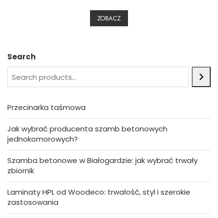
e
d
0
ZOBACZ
o
u
t
o
f
5
Search
Przecinarka taśmowa
Jak wybrać producenta szamb betonowych
jednokomorowych?
Szamba betonowe w Białogardzie: jak wybrać trwały
zbiornik
Laminaty HPL od Woodeco: trwałość, styl i szerokie
zastosowania