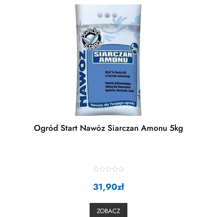
Ogród Start Nawóz Siarczan Amonu 5kg
R
a
31,90
zł
t
e
d
0
ZOBACZ
o