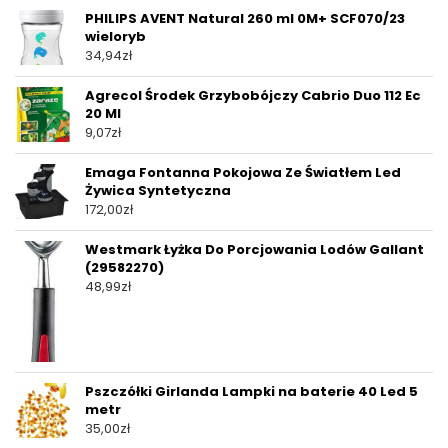
PHILIPS AVENT Natural 260 ml 0M+ SCF070/23
wieloryb
34,94
zł
Agrecol Środek Grzybobójczy Cabrio Duo 112 Ec
20 Ml
9,07
zł
Emaga Fontanna Pokojowa Ze Światłem Led
Żywica Syntetyczna
172,00
zł
Westmark Łyżka Do Porcjowania Lodów Gallant
(29582270)
48,99
zł
Pszczółki Girlanda Lampki na baterie 40 Led 5
metr
35,00
zł