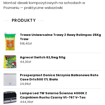
Montaż desek kompozytowych na schodach w
Poznaniu — praktyczne wskazówki
PRODUKTY
Trawa Uniwersalna Trawy Z Iławy Rolimpex 25Kg
Traw
518,40
zł
Agrecol Switch 62,5wg 50g
44,30
zł
Prosperplast Donica Skrzynia Balkonowa Rato
Case Drtc500 17L Biała
24,99
zł
Lampa Led 7W Solarna Ścienna 4000K Z
Czujnikiem Ruchu Czarny Vt-767 V-Tac
444,39
zł