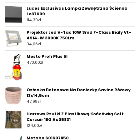
Luces Exclusivas Lampa Zewnętrzna Ścienna
Le37609
114,39
zł
Projektor Led V-Tac 10W Smd F-Class Biały Vt-
4914-W 3000K 750Lm
34,06
zł
Mesto Profi Plus 5l
470,00
zł
Osłonka Betonowa Na Doniczkę Savine Różowy
13x14,5cm
47,99
zł
Harrows Rzutki Z Plastikową Końcówką Soft
Corsair 18G Ac05831
124,00
zł
Metabo 601607850