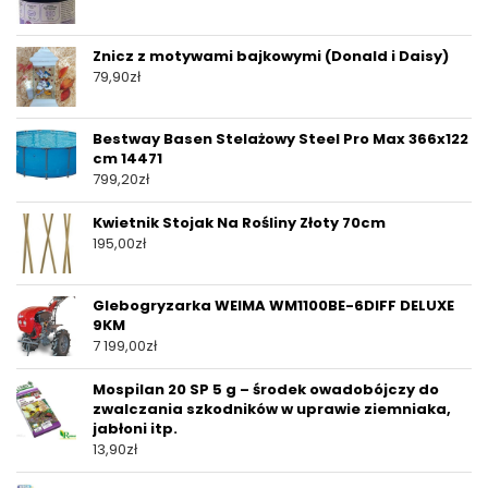
Znicz z motywami bajkowymi (Donald i Daisy)
79,90
zł
Bestway Basen Stelażowy Steel Pro Max 366x122
cm 14471
799,20
zł
Kwietnik Stojak Na Rośliny Złoty 70cm
195,00
zł
Glebogryzarka WEIMA WM1100BE-6DIFF DELUXE
9KM
7 199,00
zł
Mospilan 20 SP 5 g – środek owadobójczy do
zwalczania szkodników w uprawie ziemniaka,
jabłoni itp.
13,90
zł