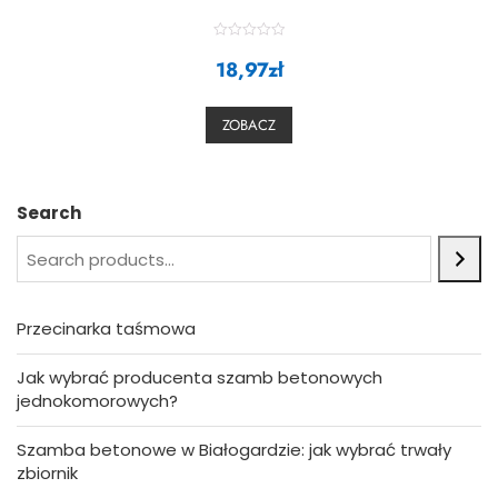
R
a
18,97
zł
t
e
d
0
ZOBACZ
o
u
t
o
f
5
Search
Przecinarka taśmowa
Jak wybrać producenta szamb betonowych
jednokomorowych?
Szamba betonowe w Białogardzie: jak wybrać trwały
zbiornik