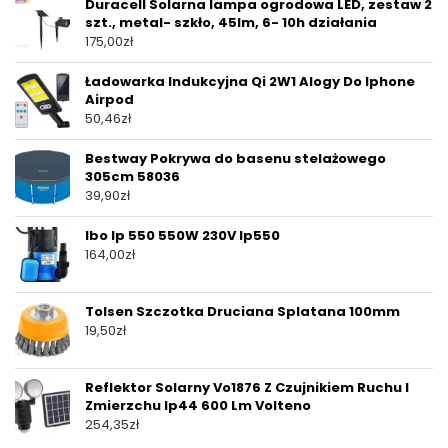
Duracell Solarna lampa ogrodowa LED, zestaw 2
szt., metal- szkło, 45lm, 6- 10h działania
175,00
zł
Ładowarka Indukcyjna Qi 2W1 Alogy Do Iphone
Airpod
50,46
zł
Bestway Pokrywa do basenu stelażowego
305cm 58036
39,90
zł
Ibo Ip 550 550W 230V Ip550
164,00
zł
Tolsen Szczotka Druciana Splatana 100mm
19,50
zł
Reflektor Solarny Vo1876 Z Czujnikiem Ruchu I
Zmierzchu Ip44 600 Lm Volteno
254,35
zł