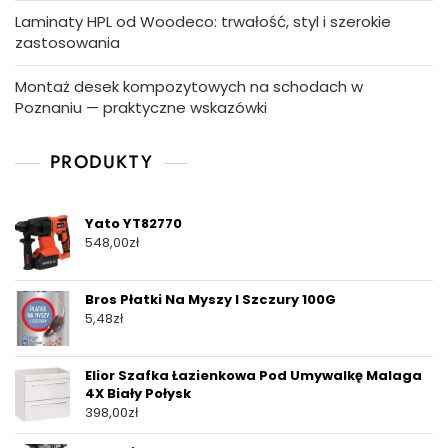
Laminaty HPL od Woodeco: trwałość, styl i szerokie
zastosowania
Montaż desek kompozytowych na schodach w
Poznaniu — praktyczne wskazówki
PRODUKTY
Yato YT82770
548,00
zł
Bros Płatki Na Myszy I Szczury 100G
5,48
zł
Elior Szafka Łazienkowa Pod Umywalkę Malaga
4X Biały Połysk
398,00
zł