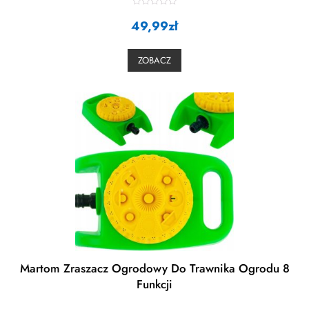
R
49,99
a
zł
t
e
d
0
ZOBACZ
o
u
t
o
f
5
Martom Zraszacz Ogrodowy Do Trawnika Ogrodu 8
Funkcji