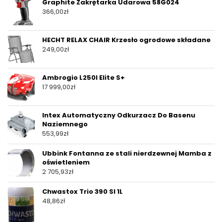
Graphite Zakrętarka Udarowa 58G024
366,00
zł
HECHT RELAX CHAIR Krzesło ogrodowe składane
249,00
zł
Ambrogio L250I Elite S+
17 999,00
zł
Intex Automatyczny Odkurzacz Do Basenu
Naziemnego
553,99
zł
Ubbink Fontanna ze stali nierdzewnej Mamba z
oświetleniem
2 705,93
zł
Chwastox Trio 390 Sl 1L
48,86
zł