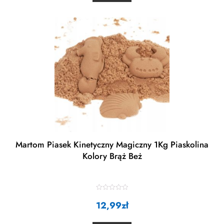
u
t
o
f
5
Martom Piasek Kinetyczny Magiczny 1Kg Piaskolina
Kolory Brąż Beż
R
12,99
a
zł
t
e
d