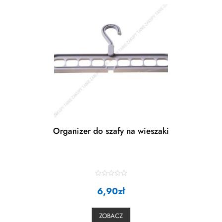
Organizer do szafy na wieszaki
R
a
6,90
zł
t
e
d
0
ZOBACZ
o