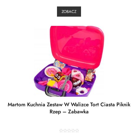
e
d
0
ZOBACZ
o
u
t
o
f
5
Martom Kuchnia Zestaw W Walizce Tort Ciasta Piknik
Rzep – Zabawka
R