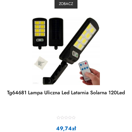
0
ZOBACZ
o
u
t
o
f
5
Tg64681 Lampa Uliczna Led Latarnia Solarna 120Led
R
49,74
a
zł
t