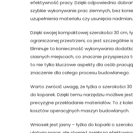
efektywność pracy. Dzięki odpowiednio dobran
szybkie wykonywanie prac ziemnych, bez konie
uzupełnienia materiału czy usunięcia nadmiaru
Dzięki swojej kompaktowej szerokości 30 cm, ł
ograniczonej przestrzeni, co jest szczególni
Eliminuje to konieczność wykonywania dodat
ciasnych miejscach, co znacznie przyspiesza
to nie tylko kluczowe aspekty dla osób pracują
znaczenie dla całego procesu budowlanego.
Warto zwrócić uwagę, że łyżka o szerokości 3
do koparek. Dzięki temu narzędziu możliwe jes
precyzyjne przekładanie materiałów. To z kolei
kosztów operacyjnych maszyn budowlanych.
Wniosek jest jasny – łyżka do koparki o szeroko
ułatwia pracę, ale również zwiększa efektywno