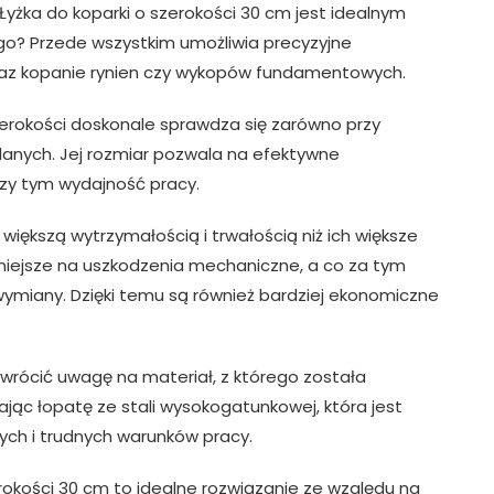
yżka do koparki o szerokości 30 cm jest idealnym
go? Przede wszystkim umożliwia precyzyjne
raz kopanie rynien czy wykopów fundamentowych.
szerokości doskonale sprawdza się zarówno przy
lanych. Jej rozmiar pozwala na efektywne
rzy tym wydajność pracy.
 większą wytrzymałością i trwałością niż ich większe
rniejsze na uszkodzenia mechaniczne, a co za tym
ymiany. Dzięki temu są również bardziej ekonomiczne
zwrócić uwagę na materiał, z którego została
ając łopatę ze stali wysokogatunkowej, która jest
ch i trudnych warunków pracy.
okości 30 cm to idealne rozwiązanie ze względu na