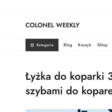
Skip
to
content
COLONEL WEEKLY
Blog
Koszyk
Sklep
Kategorie
Łyżka do koparki 
szybami do kopar