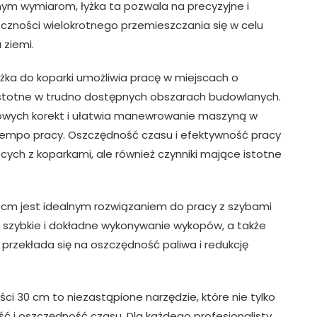
ym wymiarom, łyżka ta pozwala na precyzyjne i
czności wielokrotnego przemieszczania się w celu
 ziemi.
yżka do koparki umożliwia pracę w miejscach o
e istotne w trudno dostępnych obszarach budowlanych.
kowych korekt i ułatwia manewrowanie maszyną w
 tempo pracy. Oszczędność czasu i efektywność pracy
cych z koparkami, ale również czynniki mające istotne
0 cm jest idealnym rozwiązaniem do pracy z szybami
t szybkie i dokładne wykonywanie wykopów, a także
 przekłada się na oszczędność paliwa i redukcję
ści 30 cm to niezastąpione narzędzie, które nie tylko
ść i oszczędność czasu. Dla każdego profesjonalisty