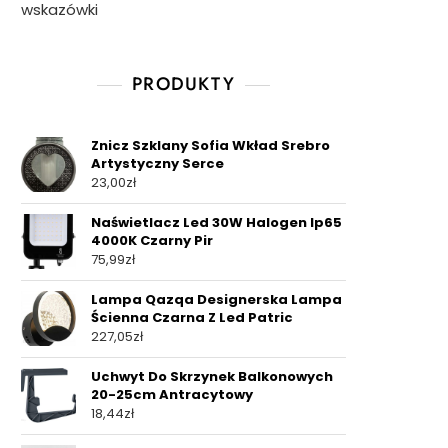
wskazówki
PRODUKTY
Znicz Szklany Sofia Wkład Srebro
Artystyczny Serce
23,00
zł
Naświetlacz Led 30W Halogen Ip65
4000K Czarny Pir
75,99
zł
Lampa Qazqa Designerska Lampa
Ścienna Czarna Z Led Patric
227,05
zł
Uchwyt Do Skrzynek Balkonowych
20-25cm Antracytowy
18,44
zł