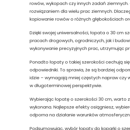
rowów, wykopach czy innych zadań ziemnych. Ł
rozwiązaniem dla wielu prac ziemnych. Dlacze
kopiowanie rowów o różnych głębokościach o
Dzięki swojej uniwersalności, łopata o 30 cm 
pracach drogowych, ogrodniczych, jak i budow
wykonywanie precyzyjnych prac, utrzymując p
Ponadto łopaty o takiej szerokości cechują się
odpowiedniki. To sprawia, że są bardziej odpo
idzie – wymagają mniej częstych napraw czy w
w długoterminowej perspektywie.
Wybierając łopatę o szerokości 30 cm, warto 
wykonana. Najlepsze efekty osiągniesz, wybier
odporna na działanie warunków atmosferyczny
Podsumowując, wybór łopaty do koparki o szer