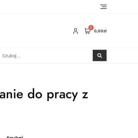
0
0,00zł
zukaj:
anie do pracy z