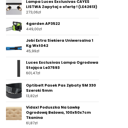
Lampa Luces Exclusivas CAYES
LISTWA Zapytaj o ofertę ! (LE42613)
273,06
zł
4garden AP3522
449,00
zł
Jobi Extra Siekiera Uniwersalna 1
Kg Wxt042
45,99
zł
Luces Exclusivas Lampa Ogrodowa
Stojąca Le37593
601,47
zł
Optibelt Pasek Pas Zębaty 5M 330
Szeroki 5mm
13,82
zł
Vidaxl Poduszka Na Ławkę
Ogrodową Beżowa, 100x50x7cm
Tkanina
61,87
zł