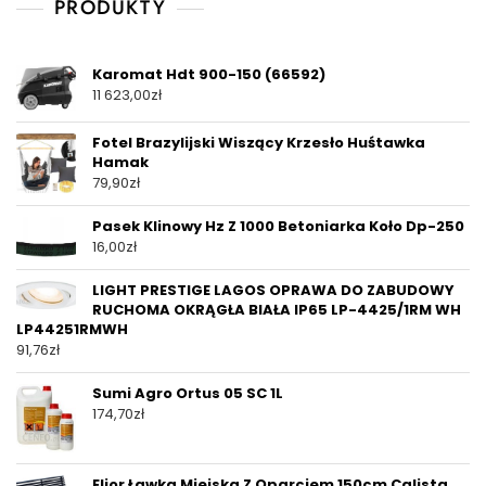
PRODUKTY
Karomat Hdt 900-150 (66592)
11 623,00
zł
Fotel Brazylijski Wiszący Krzesło Huśtawka
Hamak
79,90
zł
Pasek Klinowy Hz Z 1000 Betoniarka Koło Dp-250
16,00
zł
LIGHT PRESTIGE LAGOS OPRAWA DO ZABUDOWY
RUCHOMA OKRĄGŁA BIAŁA IP65 LP-4425/1RM WH
LP44251RMWH
91,76
zł
Sumi Agro Ortus 05 SC 1L
174,70
zł
Elior Ławka Miejska Z Oparciem 150cm Calista