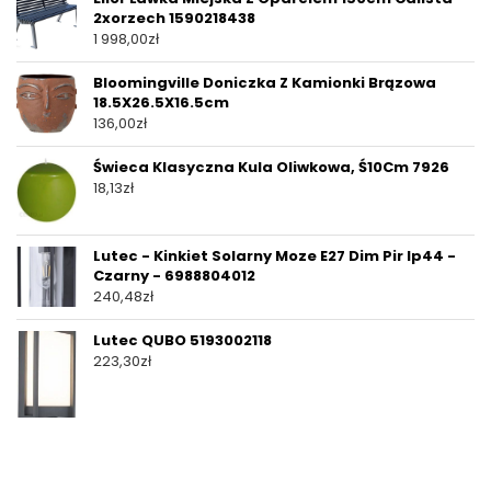
2xorzech 1590218438
1 998,00
zł
Bloomingville Doniczka Z Kamionki Brązowa
18.5X26.5X16.5cm
136,00
zł
Świeca Klasyczna Kula Oliwkowa, Ś10Cm 7926
18,13
zł
Lutec - Kinkiet Solarny Moze E27 Dim Pir Ip44 -
Czarny - 6988804012
240,48
zł
Lutec QUBO 5193002118
223,30
zł